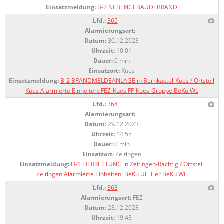
Einsatzmeldung:
B-2 NEBENGEBÄUDEBRAND
Lfd.:
365
Alarmierungsart:
Datum:
30.12.2023
Uhrzeit:
10:01
Dauer:
0 min
Einsatzort:
Kues
Einsatzmeldung:
B-2 BRANDMELDEANLAGE in Bernkastel-Kues / Ortsteil
Kues Alarmierte Einheiten: FEZ-Kues FF-Kues-Gruppe BeKu WL
Lfd.:
364
Alarmierungsart:
Datum:
29.12.2023
Uhrzeit:
14:55
Dauer:
0 min
Einsatzort:
Zeltingen
Einsatzmeldung:
H-1 TIERRETTUNG in Zeltingen-Rachtig / Ortsteil
Zeltingen Alarmierte Einheiten: BeKu UE Tier BeKu WL
Lfd.:
363
Alarmierungsart:
FEZ
Datum:
28.12.2023
Uhrzeit:
19:43