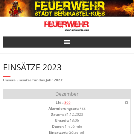
Skip
to
content
EINSÄTZE 2023
Unsere Einsätze für das Jahr 2023:
Dezember
Lfd.:
366
Alarmierungsart:
FEZ
Datum:
31.12.2023
Uhrzeit:
13:06
Dauer:
1 h 56 min
Einsatzort:
Götzeroth