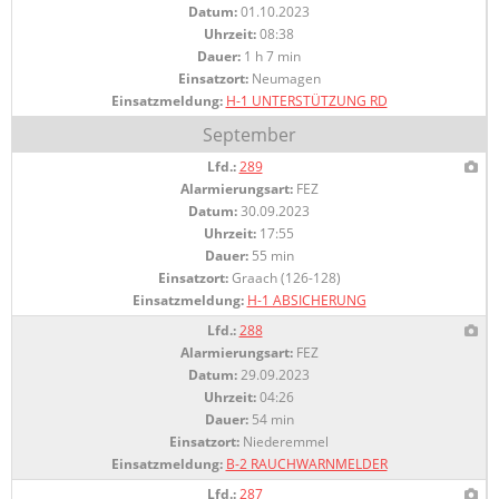
Datum:
01.10.2023
Uhrzeit:
08:38
Dauer:
1 h 7 min
Einsatzort:
Neumagen
Einsatzmeldung:
H-1 UNTERSTÜTZUNG RD
September
Lfd.:
289
Alarmierungsart:
FEZ
Datum:
30.09.2023
Uhrzeit:
17:55
Dauer:
55 min
Einsatzort:
Graach (126-128)
Einsatzmeldung:
H-1 ABSICHERUNG
Lfd.:
288
Alarmierungsart:
FEZ
Datum:
29.09.2023
Uhrzeit:
04:26
Dauer:
54 min
Einsatzort:
Niederemmel
Einsatzmeldung:
B-2 RAUCHWARNMELDER
Lfd.:
287