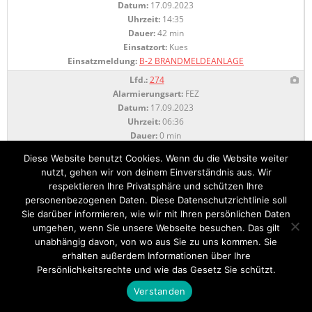
Datum:
17.09.2023
Uhrzeit:
14:35
Dauer:
42 min
Einsatzort:
Kues
Einsatzmeldung:
B-2 BRANDMELDEANLAGE
Lfd.:
274
Alarmierungsart:
FEZ
Datum:
17.09.2023
Uhrzeit:
06:36
Dauer:
0 min
Einsatzort:
Kues
Diese Website benutzt Cookies. Wenn du die Website weiter
Einsatzmeldung:
S1.01 – Sonderlage
nutzt, gehen wir von deinem Einverständnis aus. Wir
Lfd.:
273
respektieren Ihre Privatsphäre und schützen Ihre
Alarmierungsart:
FEZ
personenbezogenen Daten. Diese Datenschutzrichtlinie soll
Datum:
16.09.2023
Sie darüber informieren, wie wir mit Ihren persönlichen Daten
Uhrzeit:
21:59
umgehen, wenn Sie unsere Webseite besuchen. Das gilt
Dauer:
46 min
unabhängig davon, von wo aus Sie zu uns kommen. Sie
Einsatzort:
Noviand
erhalten außerdem Informationen über Ihre
Einsatzmeldung:
B1 – BSW
Persönlichkeitsrechte und wie das Gesetz Sie schützt.
Lfd.:
272
Verstanden
Alarmierungsart:
FEZ, Staffel