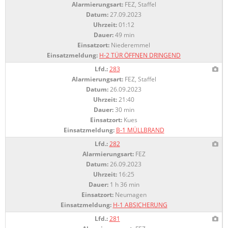
Alarmierungsart:
FEZ, Staffel
Datum:
27.09.2023
Uhrzeit:
01:12
Dauer:
49 min
Einsatzort:
Niederemmel
Einsatzmeldung:
H-2 TÜR ÖFFNEN DRINGEND
Lfd.:
283
Alarmierungsart:
FEZ, Staffel
Datum:
26.09.2023
Uhrzeit:
21:40
Dauer:
30 min
Einsatzort:
Kues
Einsatzmeldung:
B-1 MÜLLBRAND
Lfd.:
282
Alarmierungsart:
FEZ
Datum:
26.09.2023
Uhrzeit:
16:25
Dauer:
1 h 36 min
Einsatzort:
Neumagen
Einsatzmeldung:
H-1 ABSICHERUNG
Lfd.:
281