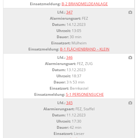
Einsatzmeldung:
B-2 BRANDMELDEANLAGE
Lfd.:
347
Alarmierungsart:
FEZ
Datum:
14.12.2023
Uhrzeit:
13:05
Dauer:
30 min
Einsatzort:
Mülheim
Einsatzmeldung:
B-1 FLÄCHENBRAND – KLEIN
Lfd.:
346
Alarmierungsart:
FEZ, ZUG
Datum:
13.12.2023
Uhrzeit:
18:37
Dauer:
3 h 53 min
Einsatzort:
Bernkastel
Einsatzmeldung:
S-1 PERSONENSUCHE
Lfd.:
345
Alarmierungsart:
FEZ, Staffel
Datum:
11.12.2023
Uhrzeit:
17:30
Dauer:
42 min
Einsatzort:
Lieser