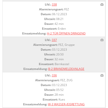
Lfd.:
338
Alarmierungsart:
FEZ
Datum:
06.12.2023
Uhrzeit:
08:21
Dauer:
42 min
Einsatzort:
Erden
Einsatzmeldung:
H-2 TÜR ÖFFNEN DRINGEND
Lfd.:
337
Alarmierungsart:
FEZ, Gruppe
Datum:
03.12.2023
Uhrzeit:
20:50
Dauer:
32 min
Einsatzort:
Bernkastel
Einsatzmeldung:
B-2 BRANDMELDEANLAGE
Lfd.:
336
Alarmierungsart:
FEZ, ZUG
Datum:
03.12.2023
Uhrzeit:
05:52
Dauer:
28 min
Einsatzort:
Kues
Einsatzmeldung:
W-3 WASSER-/EISRETTUNG