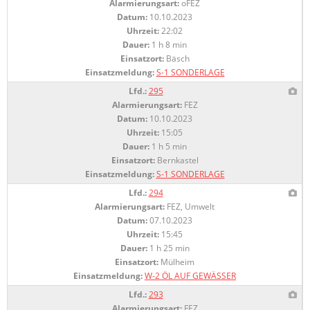
Alarmierungsart:
oFEZ
Datum:
10.10.2023
Uhrzeit:
22:02
Dauer:
1 h 8 min
Einsatzort:
Bäsch
Einsatzmeldung:
S-1 SONDERLAGE
Lfd.:
295
Alarmierungsart:
FEZ
Datum:
10.10.2023
Uhrzeit:
15:05
Dauer:
1 h 5 min
Einsatzort:
Bernkastel
Einsatzmeldung:
S-1 SONDERLAGE
Lfd.:
294
Alarmierungsart:
FEZ, Umwelt
Datum:
07.10.2023
Uhrzeit:
15:45
Dauer:
1 h 25 min
Einsatzort:
Mülheim
Einsatzmeldung:
W-2 ÖL AUF GEWÄSSER
Lfd.:
293
Alarmierungsart:
FEZ