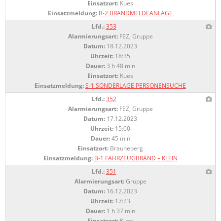
Einsatzort:
Kues
Einsatzmeldung:
B-2 BRANDMELDEANLAGE
Lfd.:
353
Alarmierungsart:
FEZ, Gruppe
Datum:
18.12.2023
Uhrzeit:
18:35
Dauer:
3 h 48 min
Einsatzort:
Kues
Einsatzmeldung:
S-1 SONDERLAGE PERSONENSUCHE
Lfd.:
352
Alarmierungsart:
FEZ, Gruppe
Datum:
17.12.2023
Uhrzeit:
15:00
Dauer:
45 min
Einsatzort:
Brauneberg
Einsatzmeldung:
B-1 FAHRZEUGBRAND – KLEIN
Lfd.:
351
Alarmierungsart:
Gruppe
Datum:
16.12.2023
Uhrzeit:
17:23
Dauer:
1 h 37 min
Einsatzort:
Kues