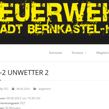
Startseite
Einsätze
Mitglied
-2 UNWETTER 2
By
FE2
08.06.2023
Allgemein
tum:
08.06.2023 um 19:30 Uhr
rmierungsart:
FEZ
er:
50 Minuten