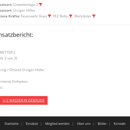
satzart:
Unwetterlage 2
satzort:
Ürziger Höhe
tere Kräfte:
Feuerwehr Kues
, FEZ BeKu
, Wehrleiter
nsatzbericht:
WETTER 2
ufe 2 von 3)
Ürzig / Ortsteil Ürziger Höhe
rmierte Einheiten:
Ku
U-2 WASSER IN GEBÄUDE
Startseite
Einsätze
Mitglied werden
Über uns
Bilder
Kontakt