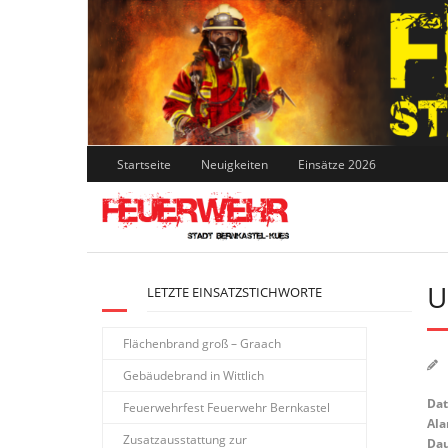
Skip
to
content
Startseite
Neuigkeiten
Einsätze 2026
U
LETZTE EINSATZSTICHWORTE
Flächenbrand groß – Graach
Gebäudebrand in Wittlich
Da
Feuerwehrfest Feuerwehr Bernkastel
Ala
Zusatzausstattung zur
Dau