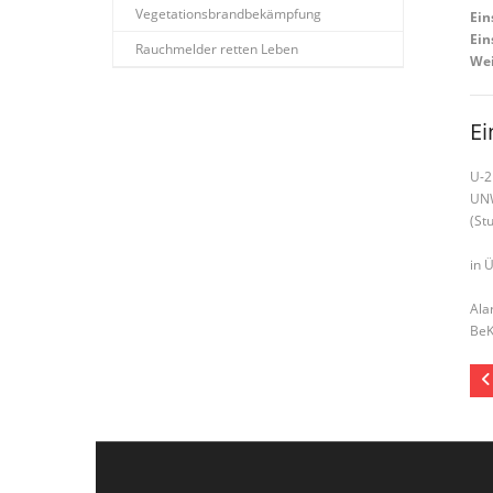
Vegetationsbrandbekämpfung
Ein
Ein
Rauchmelder retten Leben
Wei
Ei
U-2
UN
(St
in 
Ala
Be