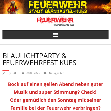
Skip
to
content
BLAULICHTPARTY &
FEUERWEHRFEST KUES
By
PAFE
08.03.2025
Neuigkeiten
Bock auf einen geilen Abend neben guter
Musik und super Stimmung? Check!
Oder gemütlich den Sonntag mit seiner
Familie bei der Feuerwehr verbringen?