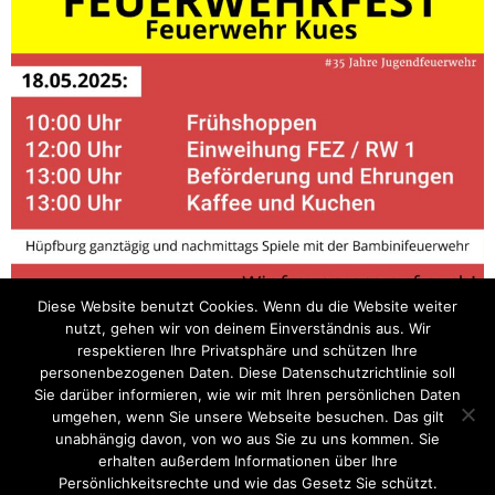
Diese Website benutzt Cookies. Wenn du die Website weiter
nutzt, gehen wir von deinem Einverständnis aus. Wir
Post Views:
0
respektieren Ihre Privatsphäre und schützen Ihre
personenbezogenen Daten. Diese Datenschutzrichtlinie soll
Einsatzstatistik 2024
FEZ-Seminar
Sie darüber informieren, wie wir mit Ihren persönlichen Daten
umgehen, wenn Sie unsere Webseite besuchen. Das gilt
unabhängig davon, von wo aus Sie zu uns kommen. Sie
erhalten außerdem Informationen über Ihre
Startseite
Einsätze
Mitglied werden
Über uns
Bilder
Persönlichkeitsrechte und wie das Gesetz Sie schützt.
Kontakt