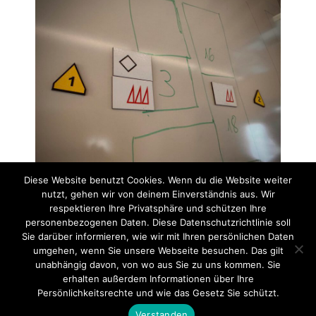
Diese Website benutzt Cookies. Wenn du die Website weiter
nutzt, gehen wir von deinem Einverständnis aus. Wir
Post Views:
0
respektieren Ihre Privatsphäre und schützen Ihre
personenbezogenen Daten. Diese Datenschutzrichtlinie soll
Blaulichtparty & Feuerwehrfest Kues
Feuerwehrfest 2025
Sie darüber informieren, wie wir mit Ihren persönlichen Daten
umgehen, wenn Sie unsere Webseite besuchen. Das gilt
unabhängig davon, von wo aus Sie zu uns kommen. Sie
erhalten außerdem Informationen über Ihre
Startseite
Einsätze
Mitglied werden
Über uns
Bilder
Persönlichkeitsrechte und wie das Gesetz Sie schützt.
Kontakt
Verstanden