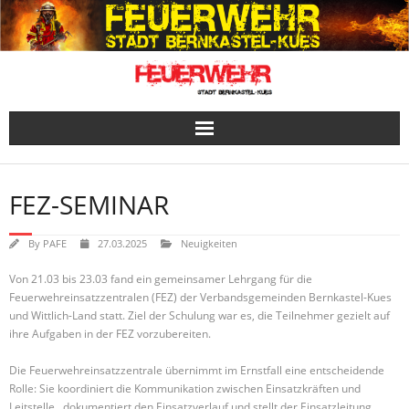
Skip
to
content
FEZ-SEMINAR
By
PAFE
27.03.2025
Neuigkeiten
Von 21.03 bis 23.03 fand ein gemeinsamer Lehrgang für die
Feuerwehreinsatzzentralen (FEZ) der Verbandsgemeinden Bernkastel-Kues
und Wittlich-Land statt. Ziel der Schulung war es, die Teilnehmer gezielt auf
ihre Aufgaben in der FEZ vorzubereiten.
Die Feuerwehreinsatzzentrale übernimmt im Ernstfall eine entscheidende
Rolle: Sie koordiniert die Kommunikation zwischen Einsatzkräften und
Leitstelle , dokumentiert den Einsatzverlauf und stellt der Einsatzleitung