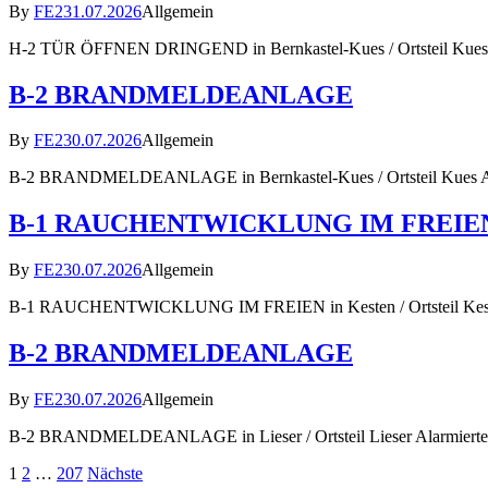
By
FE2
31.07.2026
Allgemein
H-2 TÜR ÖFFNEN DRINGEND in Bernkastel-Kues / Ortsteil Kues A
B-2 BRANDMELDEANLAGE
By
FE2
30.07.2026
Allgemein
B-2 BRANDMELDEANLAGE in Bernkastel-Kues / Ortsteil Kues Al
B-1 RAUCHENTWICKLUNG IM FREIE
By
FE2
30.07.2026
Allgemein
B-1 RAUCHENTWICKLUNG IM FREIEN in Kesten / Ortsteil Kesten
B-2 BRANDMELDEANLAGE
By
FE2
30.07.2026
Allgemein
B-2 BRANDMELDEANLAGE in Lieser / Ortsteil Lieser Alarmierte 
Seitennummerierung
1
2
…
207
Nächste