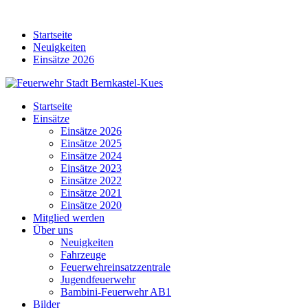
Skip
to
Startseite
content
Neuigkeiten
Einsätze 2026
Startseite
Einsätze
Einsätze 2026
Einsätze 2025
Einsätze 2024
Einsätze 2023
Einsätze 2022
Einsätze 2021
Einsätze 2020
Mitglied werden
Über uns
Neuigkeiten
Fahrzeuge
Feuerwehreinsatzzentrale
Jugendfeuerwehr
Bambini-Feuerwehr AB1
Bilder