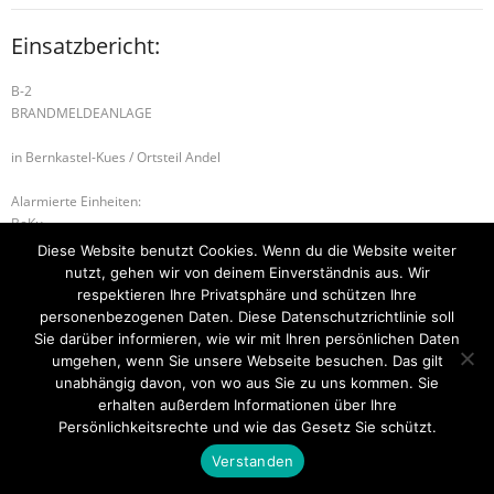
Einsatzbericht:
B-2
BRANDMELDEANLAGE
in Bernkastel-Kues / Ortsteil Andel
Alarmierte Einheiten:
BeKu
Diese Website benutzt Cookies. Wenn du die Website weiter
H-1 ABSICHERUNG
H-1 ABSICHERUNG
nutzt, gehen wir von deinem Einverständnis aus. Wir
respektieren Ihre Privatsphäre und schützen Ihre
personenbezogenen Daten. Diese Datenschutzrichtlinie soll
Sie darüber informieren, wie wir mit Ihren persönlichen Daten
umgehen, wenn Sie unsere Webseite besuchen. Das gilt
Startseite
Einsätze
Mitglied werden
Über uns
Bilder
Kontakt
unabhängig davon, von wo aus Sie zu uns kommen. Sie
erhalten außerdem Informationen über Ihre
Theme by
Think Up Themes Ltd
. Powered by
WordPress
.
Persönlichkeitsrechte und wie das Gesetz Sie schützt.
Verstanden