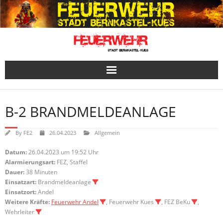
Skip
to
content
B-2 BRANDMELDEANLAGE
By
FE2
26.04.2023
Allgemein
Datum:
26.04.2023 um 19:52 Uhr
Alarmierungsart:
FEZ, Staffel
Dauer:
38 Minuten
Einsatzart:
Brandmeldeanlage
Einsatzort:
Andel
Weitere Kräfte:
Feuerwehr Andel
, Feuerwehr Kues
, FEZ BeKu
,
Wehrleiter