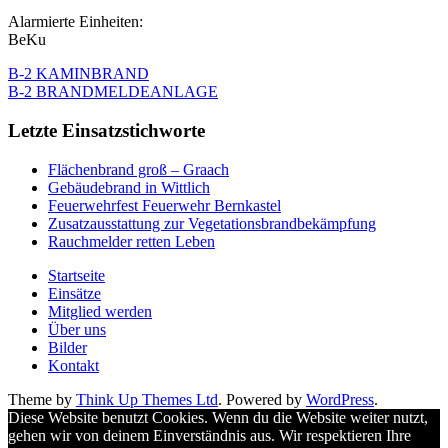
Alarmierte Einheiten:
BeKu
B-2 KAMINBRAND
B-2 BRANDMELDEANLAGE
Letzte Einsatzstichworte
Flächenbrand groß – Graach
Gebäudebrand in Wittlich
Feuerwehrfest Feuerwehr Bernkastel
Zusatzausstattung zur Vegetationsbrandbekämpfung
Rauchmelder retten Leben
Startseite
Einsätze
Mitglied werden
Über uns
Bilder
Kontakt
Theme by
Think Up Themes Ltd
. Powered by
WordPress
.
Diese Website benutzt Cookies. Wenn du die Website weiter nutzt,
gehen wir von deinem Einverständnis aus. Wir respektieren Ihre