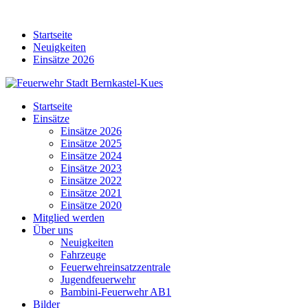
Skip
to
Startseite
content
Neuigkeiten
Einsätze 2026
Startseite
Einsätze
Einsätze 2026
Einsätze 2025
Einsätze 2024
Einsätze 2023
Einsätze 2022
Einsätze 2021
Einsätze 2020
Mitglied werden
Über uns
Neuigkeiten
Fahrzeuge
Feuerwehreinsatzzentrale
Jugendfeuerwehr
Bambini-Feuerwehr AB1
Bilder