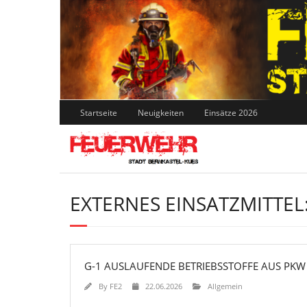
Skip
to
content
Startseite
Neuigkeiten
Einsätze 2026
EXTERNES EINSATZMITTEL
G-1 AUSLAUFENDE BETRIEBSSTOFFE AUS PKW
By
FE2
22.06.2026
Allgemein