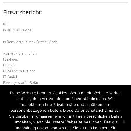
Einsatzbericht:
B-3
INDUSTRIEBRAND
in Bernkastel-Kues / Ortsteil Andel
Alarmierte Einheiten:
FEZ-Kues
FF-Kues
FF-Mülheim-Gruppe
FF-Andel
Führungsstaffel-BeKu
BeKu WL
Diese Website benutzt Cookies. Wenn du die Website weiter
BKI (LK BKS-WIL)
nutzt, gehen wir von deinem Einverständnis aus. Wir
ILtS-Trier-Lagedienstführer
respektieren Ihre Privatsphäre und schützen Ihre
personenbezogenen Daten. Diese Datenschutzrichtlinie soll
B-2 BRANDMELDEANLAGE
H-1 TIERRETTUNG
Sie darüber informieren, wie wir mit Ihren persönlichen Daten
umgehen, wenn Sie unsere Webseite besuchen. Das gilt
unabhängig davon, von wo aus Sie zu uns kommen. Sie