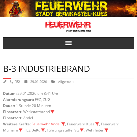
Skip
to
content
B-3 INDUSTRIEBRAND
By
FE2
29.01.2026
Allgemein
Datum:
29.01.2026 um 8:41 Uhr
Alarmierungsart:
FEZ, ZUG
Dauer:
1 Stunde 20 Minuten
Einsatzart:
Werkstattbrand
Einsatzort:
Andel
Weitere Kräfte:
Feuerwehr Andel
, Feuerwehr Kues
, Feuerwehr
Mülheim
, FEZ BeKu
, Führungsstaffel VG
, Wehrleiter