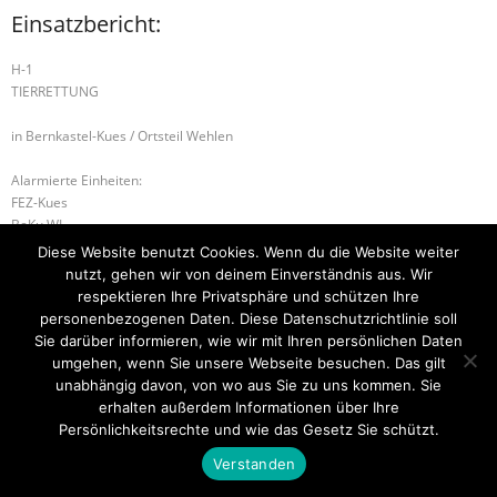
Einsatzbericht:
H-1
TIERRETTUNG
in Bernkastel-Kues / Ortsteil Wehlen
Alarmierte Einheiten:
FEZ-Kues
BeKu WL
Diese Website benutzt Cookies. Wenn du die Website weiter
B-3 INDUSTRIEBRAND
S-1 SONDERLAGE
nutzt, gehen wir von deinem Einverständnis aus. Wir
respektieren Ihre Privatsphäre und schützen Ihre
personenbezogenen Daten. Diese Datenschutzrichtlinie soll
Sie darüber informieren, wie wir mit Ihren persönlichen Daten
umgehen, wenn Sie unsere Webseite besuchen. Das gilt
Startseite
Einsätze
Mitglied werden
Über uns
Bilder
Kontakt
unabhängig davon, von wo aus Sie zu uns kommen. Sie
erhalten außerdem Informationen über Ihre
Theme by
Think Up Themes Ltd
. Powered by
WordPress
.
Persönlichkeitsrechte und wie das Gesetz Sie schützt.
Verstanden