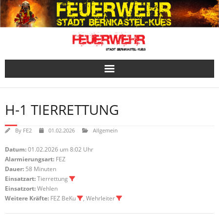
Skip
to
content
H-1 TIERRETTUNG
By
FE2
01.02.2026
Allgemein
Datum:
01.02.2026 um 8:02 Uhr
Alarmierungsart:
FEZ
Dauer:
58 Minuten
Einsatzart:
Tierrettung
Einsatzort:
Wehlen
Weitere Kräfte:
FEZ BeKu
, Wehrleiter