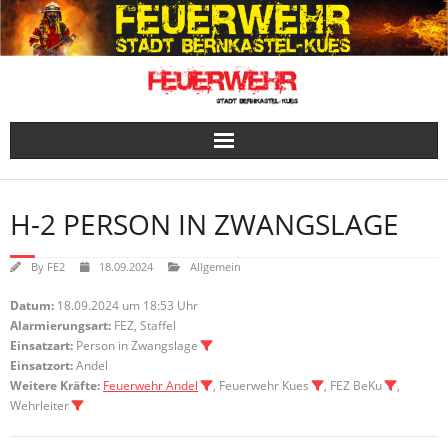
Skip
to
content
H-2 PERSON IN ZWANGSLAGE
By
FE2
18.09.2024
Allgemein
Datum:
18.09.2024 um 18:53 Uhr
Alarmierungsart:
FEZ, Staffel
Einsatzart:
Person in Zwangslage
Einsatzort:
Andel
Weitere Kräfte:
Feuerwehr Andel
, Feuerwehr Kues
, FEZ BeKu
,
Wehrleiter