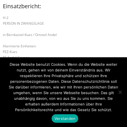
Einsatzbericht:
H-2
PERSON IN ZWANGSLAGE
in Bernkastel-Kues / Ortsteil Andel
Alarmierte Einheiten:
FEZ-Kues
FF-Andel-Gruppe
BeKu WL
Diese Website benutzt Cookies. Wenn du die Website weiter
Kues-Gruppe
nutzt, gehen wir von deinem Einverständnis aus. Wir
respektieren Ihre Privatsphäre und schützen Ihre
B-2 BMA
H-1 TIERRETTUNG
personenbezogenen Daten. Diese Datenschutzrichtlinie soll
Sie darüber informieren, wie wir mit Ihren persönlichen Daten
umgehen, wenn Sie unsere Webseite besuchen. Das gilt
unabhängig davon, von wo aus Sie zu uns kommen. Sie
erhalten außerdem Informationen über Ihre
Startseite
Einsätze
Mitglied werden
Über uns
Bilder
Kontakt
Persönlichkeitsrechte und wie das Gesetz Sie schützt.
Theme by
Think Up Themes Ltd
. Powered by
WordPress
.
Verstanden