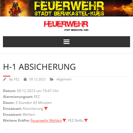
Skip
to
content
H-1 ABSICHERUNG
By
FE2
09.12.2023
Allgemein
Datum:
09.12.2023 um 10:47 Uhr
Alarmierungsart:
FEZ
Dauer:
3 Stunden 43 Minuten
Einsatzart:
Absicherung
Einsatzort:
Wehlen
Weitere Kräfte:
Feuerwehr Wehlen
, FEZ BeKu