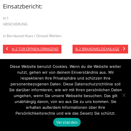
Einsatzbericht:
H-1
ABSICHERUNG
in Bernkastel-Kues / Ortsteil Wehlen
H-2 TÜR ÖFFNEN DRINGEND
B-2 BRANDMELDEANLAGE
Diese Website benutzt Cookies. Wenn du die Website weiter
nutzt, gehen wir von deinem Einverständnis aus. Wir
Startseite
Einsätze
Mitglied werden
Über uns
Bilder
Kontakt
respektieren Ihre Privatsphäre und schützen Ihre
personenbezogenen Daten. Diese Datenschutzrichtlinie soll
Theme by
Think Up Themes Ltd
. Powered by
WordPress
.
Sie darüber informieren, wie wir mit Ihren persönlichen Daten
umgehen, wenn Sie unsere Webseite besuchen. Das gilt
unabhängig davon, von wo aus Sie zu uns kommen. Sie
erhalten außerdem Informationen über Ihre
Persönlichkeitsrechte und wie das Gesetz Sie schützt.
Verstanden