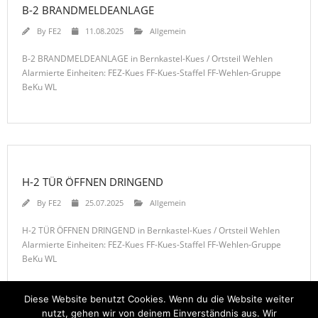
B-2 BRANDMELDEANLAGE
By
FE2
11.08.2025
Allgemein
B-2 BRANDMELDEANLAGE in Bernkastel-Kues / Ortsteil Wehlen
Alarmierte Einheiten: FEZ-Kues FF-Kues-Staffel FF-Wehlen-Gruppe
BeKu WL
H-2 TÜR ÖFFNEN DRINGEND
By
FE2
25.07.2025
Allgemein
H-2 TÜR ÖFFNEN DRINGEND in Bernkastel-Kues / Ortsteil Wehlen
Alarmierte Einheiten: FEZ-Kues FF-Kues-Staffel FF-Wehlen-Gruppe
BeKu WL
Diese Website benutzt Cookies. Wenn du die Website weiter
nutzt, gehen wir von deinem Einverständnis aus. Wir