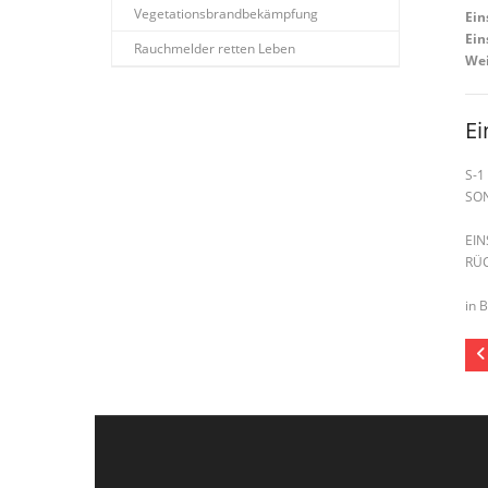
Vegetationsbrandbekämpfung
Ein
Ein
Rauchmelder retten Leben
Wei
Ei
S-1
SO
EI
RÜ
in 