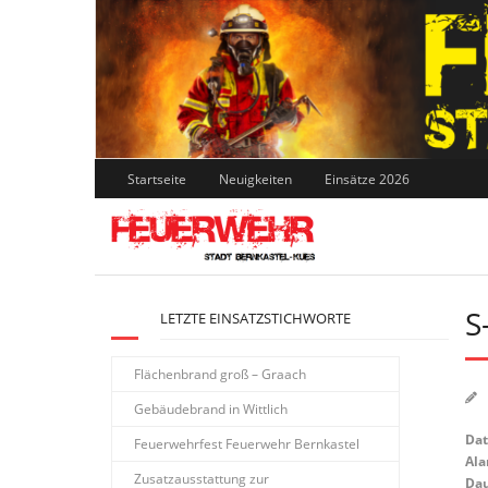
Skip
to
content
Startseite
Neuigkeiten
Einsätze 2026
S
LETZTE EINSATZSTICHWORTE
Flächenbrand groß – Graach
Gebäudebrand in Wittlich
Da
Feuerwehrfest Feuerwehr Bernkastel
Ala
Zusatzausstattung zur
Dau