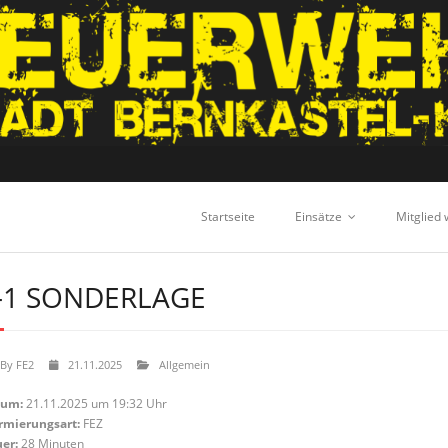
Startseite
Einsätze
Mitglied
-1 SONDERLAGE
By
FE2
21.11.2025
Allgemein
tum:
21.11.2025 um 19:32 Uhr
rmierungsart:
FEZ
er:
28 Minuten