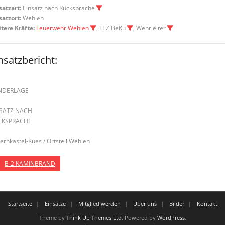
satzart:
Einsatz nach Rücksprache
satzort:
Wehlen
tere Kräfte:
Feuerwehr Wehlen
, FEZ BeKu
, Wehrleiter
nsatzbericht:
NDERLAGE
NSATZ NACH
CKSPRACHE
Bernkastel-Kues / Ortsteil Wehlen
B-2 KAMINBRAND
Startseite
Einsätze
Mitglied werden
Über uns
Bilder
Kontakt
Theme by
Think Up Themes Ltd
. Powered by
WordPress
.