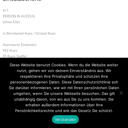
H-1
PERSON IN AUFZUG
(ohne Eile)
in Bernkastel-Kues / Ortsteil Kues
Alarmierte Einheiten:
FEZ-Kues
FF-Kues-Staffel
BeKu WL
Diese Website benutzt Cookies. Wenn du die Website weiter
nutzt, gehen wir von deinem Einverständnis aus. Wir
S-1 SONDERLAGE
H-2 TÜR ÖFFNEN DRINGEND
respektieren Ihre Privatsphäre und schützen Ihre
personenbezogenen Daten. Diese Datenschutzrichtlinie soll
Sie darüber informieren, wie wir mit Ihren persönlichen Daten
umgehen, wenn Sie unsere Webseite besuchen. Das gilt
Startseite
Einsätze
Mitglied werden
Über uns
Bilder
unabhängig davon, von wo aus Sie zu uns kommen. Sie
Kontakt
erhalten außerdem Informationen über Ihre
Persönlichkeitsrechte und wie das Gesetz Sie schützt.
Theme by
Think Up Themes Ltd
. Powered by
WordPress
.
Verstanden