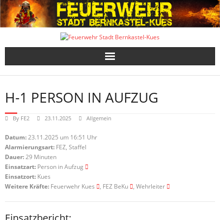
Skip
to
content
H-1 PERSON IN AUFZUG
By
FE2
23.11.2025
Allgemein
Datum:
23.11.2025 um 16:51 Uhr
Alarmierungsart:
FEZ, Staffel
Dauer:
29 Minuten
Einsatzart:
Person in Aufzug
Einsatzort:
Kues
Weitere Kräfte:
Feuerwehr Kues
, FEZ BeKu
, Wehrleiter
Einsatzbericht: