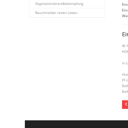
Vegetationsbrandbekämpfung
Ein
Ein
Rauchmelder retten Leben
Wei
Ei
W-
HO
in L
Ala
FF-
BeK
BeK