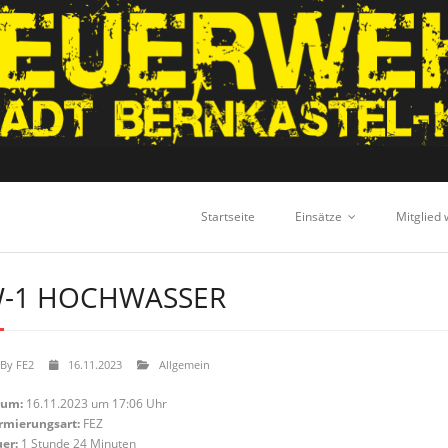
Startseite
Einsätze
Mitglied
-1 HOCHWASSER
By
FE2
16.11.2023
Allgemein
tum:
16.11.2023 um 17:06 Uhr
rmierungsart:
FEZ
er:
1 Stunde 24 Minuten