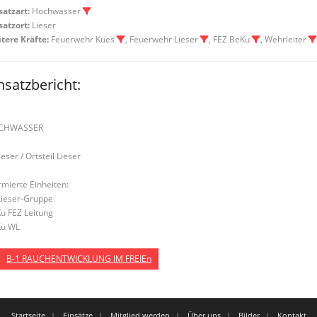
satzart:
Hochwasser
satzort:
Lieser
tere Kräfte:
Feuerwehr Kues
, Feuerwehr Lieser
, FEZ BeKu
, Wehrleiter
nsatzbericht:
1
CHWASSER
ieser / Ortsteil Lieser
rmierte Einheiten:
Lieser-Gruppe
u FEZ Leitung
u WL
B-1 RAUCHENTWICKLUNG IM FREIEn
Startseite
Einsätze
Mitglied werden
Über uns
Bilder
Kontakt