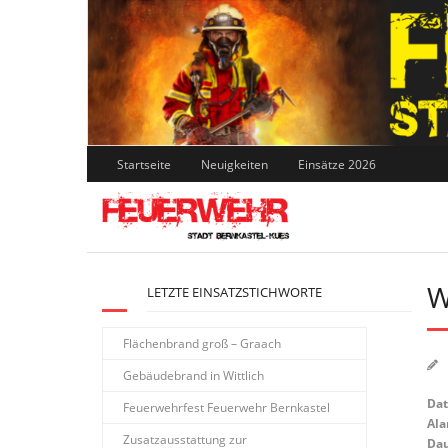
Skip
to
content
Startseite
Neuigkeiten
Einsätze 2026
W
LETZTE EINSATZSTICHWORTE
Flächenbrand groß – Graach
Gebäudebrand in Wittlich
Da
Feuerwehrfest Feuerwehr Bernkastel
Ala
Zusatzausstattung zur
Dau