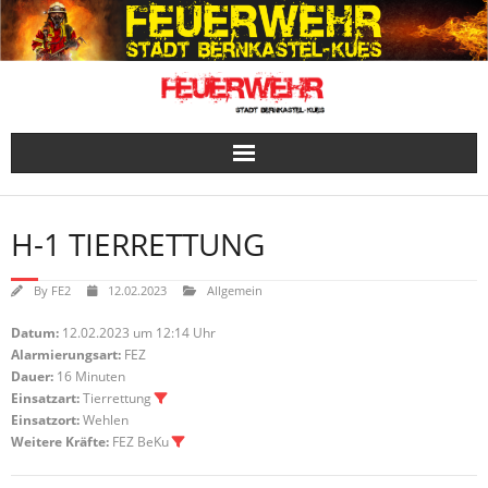
Skip
to
content
H-1 TIERRETTUNG
By
FE2
12.02.2023
Allgemein
Datum:
12.02.2023 um 12:14 Uhr
Alarmierungsart:
FEZ
Dauer:
16 Minuten
Einsatzart:
Tierrettung
Einsatzort:
Wehlen
Weitere Kräfte:
FEZ BeKu