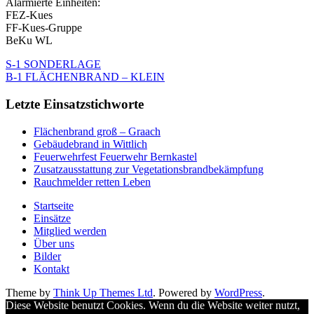
Alarmierte Einheiten:
FEZ-Kues
FF-Kues-Gruppe
BeKu WL
S-1 SONDERLAGE
B-1 FLÄCHENBRAND – KLEIN
Letzte Einsatzstichworte
Flächenbrand groß – Graach
Gebäudebrand in Wittlich
Feuerwehrfest Feuerwehr Bernkastel
Zusatzausstattung zur Vegetationsbrandbekämpfung
Rauchmelder retten Leben
Startseite
Einsätze
Mitglied werden
Über uns
Bilder
Kontakt
Theme by
Think Up Themes Ltd
. Powered by
WordPress
.
Diese Website benutzt Cookies. Wenn du die Website weiter nutzt,