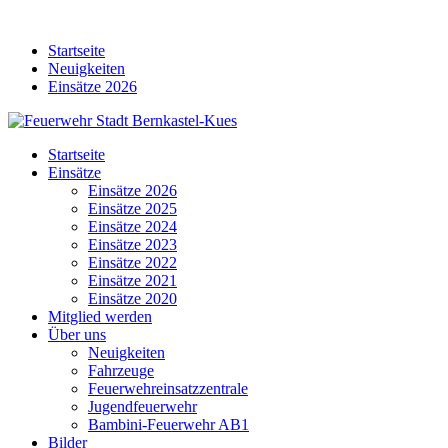
Skip
to
Startseite
content
Neuigkeiten
Einsätze 2026
Startseite
Einsätze
Einsätze 2026
Einsätze 2025
Einsätze 2024
Einsätze 2023
Einsätze 2022
Einsätze 2021
Einsätze 2020
Mitglied werden
Über uns
Neuigkeiten
Fahrzeuge
Feuerwehreinsatzzentrale
Jugendfeuerwehr
Bambini-Feuerwehr AB1
Bilder