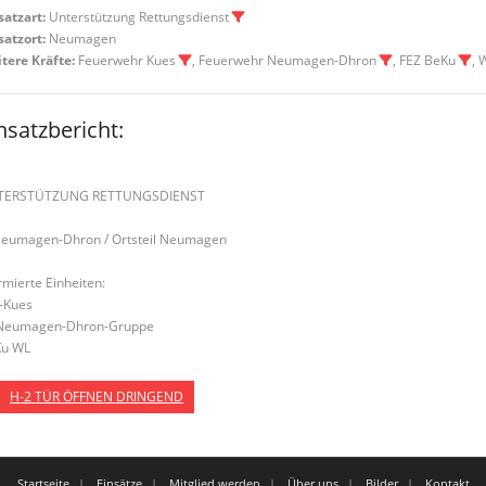
satzart:
Unterstützung Rettungsdienst
satzort:
Neumagen
tere Kräfte:
Feuerwehr Kues
, Feuerwehr Neumagen-Dhron
, FEZ BeKu
, 
nsatzbericht:
TERSTÜTZUNG RETTUNGSDIENST
Neumagen-Dhron / Ortsteil Neumagen
rmierte Einheiten:
-Kues
Neumagen-Dhron-Gruppe
u WL
H-2 TÜR ÖFFNEN DRINGEND
Startseite
Einsätze
Mitglied werden
Über uns
Bilder
Kontakt