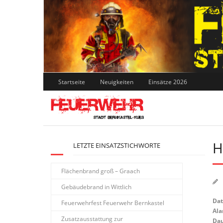
Skip
to
content
Startseite
Neuigkeiten
Einsätze 2026
H
LETZTE EINSATZSTICHWORTE
Flächenbrand groß – Graach
Gebäudebrand in Wittlich
Da
Feuerwehrfest Feuerwehr Bernkastel
Ala
Zusatzausstattung zur
Dau