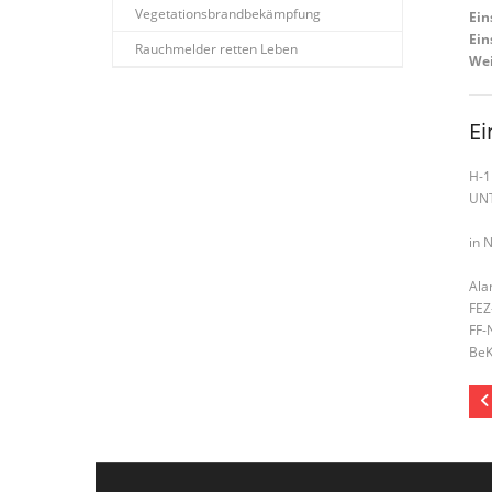
Vegetationsbrandbekämpfung
Ein
Ein
Rauchmelder retten Leben
Wei
Ei
H-1
UN
in 
Ala
FEZ
FF-
BeK