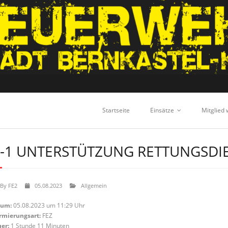
Startseite
Einsätze
Mitglied
-1 UNTERSTÜTZUNG RETTUNGSDI
By
FE2
05.08.2023
Allgemein
tum:
05.08.2023 um 11:29 Uhr
rmierungsart:
FEZ
er:
1 Stunde 11 Minuten