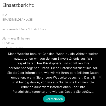
Einsatzbericht:
B-2
BRANDMELDEANLAGE
in Bernkastel-Kues / Ortsteil Kues
Alarmierte Einheiten:
FEZ-Kues
FF-Kues-Gruppe
BeKu WL
Diese Website benutzt Cookies. Wenn du die Website weiter
nutzt, gehen wir von deinem Einverständnis aus. Wir
B-2 BRANDMELDEANLAGE
D1.02
respektieren Ihre Privatsphäre und schützen Ihre
personenbezogenen Daten. Diese Datenschutzrichtlinie soll
Sie darüber informieren, wie wir mit Ihren persönlichen Daten
umgehen, wenn Sie unsere Webseite besuchen. Das gilt
unabhängig davon, von wo aus Sie zu uns kommen. Sie
Startseite
Einsätze
Mitglied werden
Über uns
Bilder
Kontakt
erhalten außerdem Informationen über Ihre
Persönlichkeitsrechte und wie das Gesetz Sie schützt.
Theme by
Think Up Themes Ltd
. Powered by
WordPress
.
Verstanden