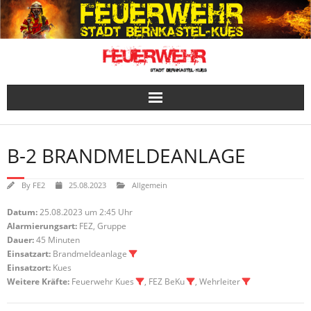
Skip
to
content
B-2 BRANDMELDEANLAGE
By
FE2
25.08.2023
Allgemein
Datum:
25.08.2023 um 2:45 Uhr
Alarmierungsart:
FEZ, Gruppe
Dauer:
45 Minuten
Einsatzart:
Brandmeldeanlage
Einsatzort:
Kues
Weitere Kräfte:
Feuerwehr Kues
, FEZ BeKu
, Wehrleiter