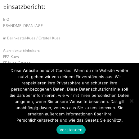
Einsatzbericht:
B-2
BRANDMELDEANLAGE
in Bernkastel-Kues / Ortsteil Kues
Alarmierte Einheiten:
FEZ-Kues
FF-Kues-Gruppe
BeKu WL
Diese Website benutzt Cookies. Wenn du die Website weiter
nutzt, gehen wir von deinem Einverständnis aus. Wir
B-2 BRANDMELDEANLAGE
H-2 TÜR ÖFFNEN DRINGEND
respektieren Ihre Privatsphäre und schützen Ihre
personenbezogenen Daten. Diese Datenschutzrichtlinie soll
Sie darüber informieren, wie wir mit Ihren persönlichen Daten
umgehen, wenn Sie unsere Webseite besuchen. Das gilt
unabhängig davon, von wo aus Sie zu uns kommen. Sie
Startseite
Einsätze
Mitglied werden
Über uns
Bilder
Kontakt
erhalten außerdem Informationen über Ihre
Persönlichkeitsrechte und wie das Gesetz Sie schützt.
Theme by
Think Up Themes Ltd
. Powered by
WordPress
.
Verstanden