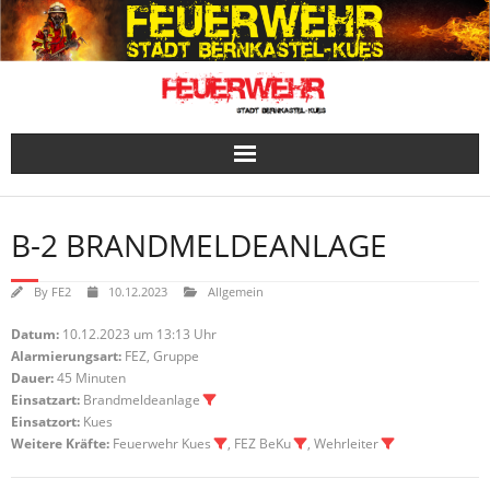
Skip
to
content
B-2 BRANDMELDEANLAGE
By
FE2
10.12.2023
Allgemein
Datum:
10.12.2023 um 13:13 Uhr
Alarmierungsart:
FEZ, Gruppe
Dauer:
45 Minuten
Einsatzart:
Brandmeldeanlage
Einsatzort:
Kues
Weitere Kräfte:
Feuerwehr Kues
, FEZ BeKu
, Wehrleiter