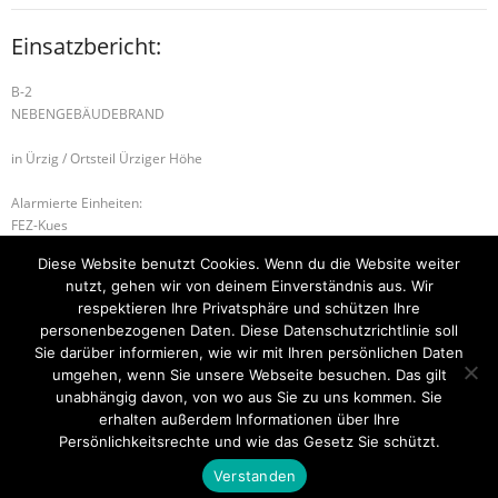
Einsatzbericht:
B-2
NEBENGEBÄUDEBRAND
in Ürzig / Ortsteil Ürziger Höhe
Alarmierte Einheiten:
FEZ-Kues
FF-Zeltingen-Rachtig-Gruppe
Diese Website benutzt Cookies. Wenn du die Website weiter
FF-Ürzig
nutzt, gehen wir von deinem Einverständnis aus. Wir
WL-Bernkastel-Kues
respektieren Ihre Privatsphäre und schützen Ihre
personenbezogenen Daten. Diese Datenschutzrichtlinie soll
B-3 GEBÄUDEBRAND
H-1 Hilfeleistung 1
Sie darüber informieren, wie wir mit Ihren persönlichen Daten
umgehen, wenn Sie unsere Webseite besuchen. Das gilt
unabhängig davon, von wo aus Sie zu uns kommen. Sie
erhalten außerdem Informationen über Ihre
Startseite
Einsätze
Mitglied werden
Über uns
Bilder
Persönlichkeitsrechte und wie das Gesetz Sie schützt.
Kontakt
Verstanden
Theme by
Think Up Themes Ltd
. Powered by
WordPress
.