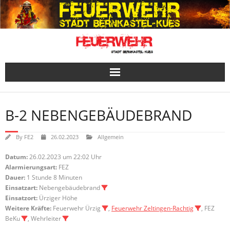
Skip
to
content
B-2 NEBENGEBÄUDEBRAND
By
FE2
26.02.2023
Allgemein
Datum:
26.02.2023 um 22:02 Uhr
Alarmierungsart:
FEZ
Dauer:
1 Stunde 8 Minuten
Einsatzart:
Nebengebäudebrand
Einsatzort:
Ürziger Höhe
Weitere Kräfte:
Feuerwehr Ürzig
,
Feuerwehr Zeltingen-Rachtig
, FEZ
BeKu
, Wehrleiter