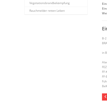
Vegetationsbrandbekämpfung
Ein
Ein
Rauchmelder retten Leben
Wei
Ei
B-2
BR
in 
Ala
FEZ
FF-
FF-
Füh
BeK