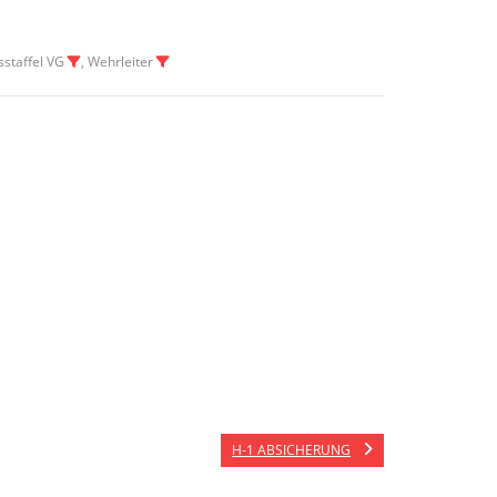
sstaffel VG
, Wehrleiter
H-1 ABSICHERUNG