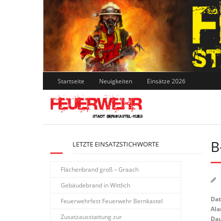
Skip
to
content
Startseite
Neuigkeiten
Einsätze 2026
B
LETZTE EINSATZSTICHWORTE
Flächenbrand groß – Graach
Gebäudebrand in Wittlich
Da
Feuerwehrfest Feuerwehr Bernkastel
Ala
Zusatzausstattung zur
Dau