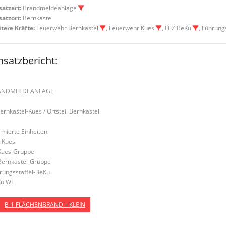
satzart:
Brandmeldeanlage
satzort:
Bernkastel
tere Kräfte:
Feuerwehr Bernkastel
, Feuerwehr Kues
, FEZ BeKu
, Führung
nsatzbericht:
ANDMELDEANLAGE
Bernkastel-Kues / Ortsteil Bernkastel
rmierte Einheiten:
-Kues
Kues-Gruppe
Bernkastel-Gruppe
rungsstaffel-BeKu
u WL
B-1 FLÄCHENBRAND – KLEIN