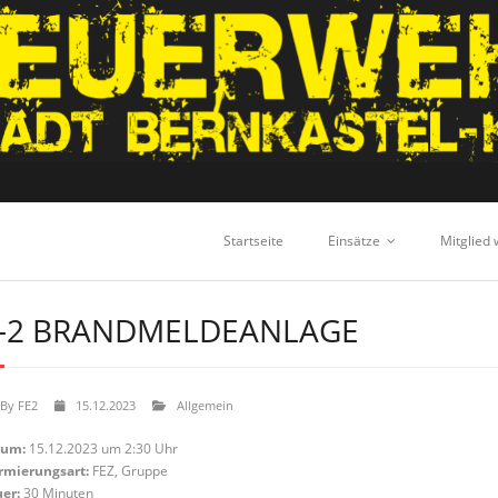
Startseite
Einsätze
Mitglied
-2 BRANDMELDEANLAGE
By
FE2
15.12.2023
Allgemein
tum:
15.12.2023 um 2:30 Uhr
rmierungsart:
FEZ, Gruppe
er:
30 Minuten