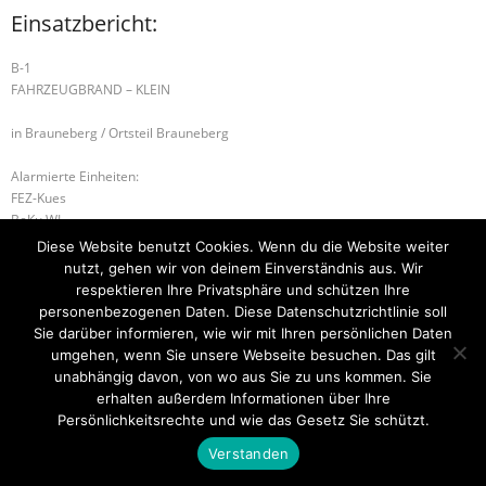
Einsatzbericht:
B-1
FAHRZEUGBRAND – KLEIN
in Brauneberg / Ortsteil Brauneberg
Alarmierte Einheiten:
FEZ-Kues
BeKu WL
Diese Website benutzt Cookies. Wenn du die Website weiter
D1.02 – BSW
S-1 SONDERLAGE PERSONENSUCHE
nutzt, gehen wir von deinem Einverständnis aus. Wir
respektieren Ihre Privatsphäre und schützen Ihre
personenbezogenen Daten. Diese Datenschutzrichtlinie soll
Sie darüber informieren, wie wir mit Ihren persönlichen Daten
umgehen, wenn Sie unsere Webseite besuchen. Das gilt
Startseite
Einsätze
Mitglied werden
Über uns
Bilder
Kontakt
unabhängig davon, von wo aus Sie zu uns kommen. Sie
erhalten außerdem Informationen über Ihre
Theme by
Think Up Themes Ltd
. Powered by
WordPress
.
Persönlichkeitsrechte und wie das Gesetz Sie schützt.
Verstanden