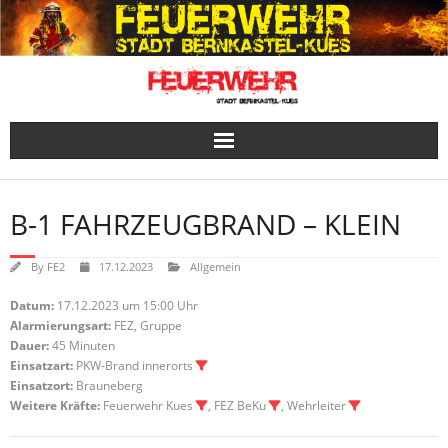
Skip
to
content
B-1 FAHRZEUGBRAND – KLEIN
By
FE2
17.12.2023
Allgemein
Datum:
17.12.2023 um 15:00 Uhr
Alarmierungsart:
FEZ, Gruppe
Dauer:
45 Minuten
Einsatzart:
PKW-Brand innerorts
Einsatzort:
Brauneberg
Weitere Kräfte:
Feuerwehr Kues
, FEZ BeKu
, Wehrleiter