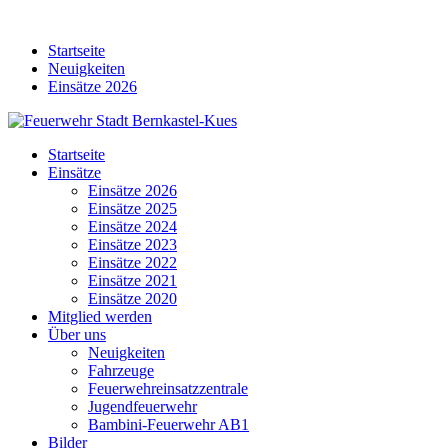
Skip
to
Startseite
content
Neuigkeiten
Einsätze 2026
Startseite
Einsätze
Einsätze 2026
Einsätze 2025
Einsätze 2024
Einsätze 2023
Einsätze 2022
Einsätze 2021
Einsätze 2020
Mitglied werden
Über uns
Neuigkeiten
Fahrzeuge
Feuerwehreinsatzzentrale
Jugendfeuerwehr
Bambini-Feuerwehr AB1
Bilder