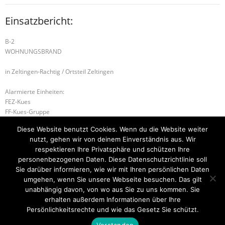
Einsatzbericht:
B-2
WOHNUNGSBRAND
in Zeltingen-Rachtig / Ortsteil Zeltingen
Alarmierte Einheiten:
FEZ-Kues
FF-Kues-Gruppe
FF-Zeltingen-Rachtig-Gruppe
Diese Website benutzt Cookies. Wenn du die Website weiter
Führungsstaffel-BeKu
nutzt, gehen wir von deinem Einverständnis aus. Wir
BeKu WL
respektieren Ihre Privatsphäre und schützen Ihre
personenbezogenen Daten. Diese Datenschutzrichtlinie soll
H-2 TÜR ÖFFNEN DRINGEND
H-2 TÜR ÖFFNEN DRINGEND
Sie darüber informieren, wie wir mit Ihren persönlichen Daten
umgehen, wenn Sie unsere Webseite besuchen. Das gilt
unabhängig davon, von wo aus Sie zu uns kommen. Sie
erhalten außerdem Informationen über Ihre
Startseite
Einsätze
Mitglied werden
Über uns
Bilder
Persönlichkeitsrechte und wie das Gesetz Sie schützt.
Kontakt
Verstanden