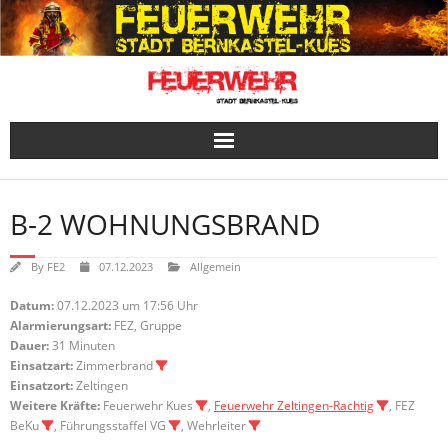
Skip
to
content
B-2 WOHNUNGSBRAND
By
FE2
07.12.2023
Allgemein
Datum:
07.12.2023 um 17:56 Uhr
Alarmierungsart:
FEZ, Gruppe
Dauer:
31 Minuten
Einsatzart:
Zimmerbrand
Einsatzort:
Zeltingen
Weitere Kräfte:
Feuerwehr Kues
,
Feuerwehr Zeltingen-Rachtig
, FEZ
BeKu
, Führungsstaffel VG
, Wehrleiter