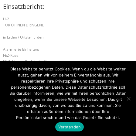
Einsatzbericht:
H-2
TÜR ÖFFNEN DRINGEND
in Erden / Ortsteil Erden
Alarmierte Einheiten:
FEZ-Kues
FF-Zeltingen-Rachtig-Staffel
BeKu WL
Diese Website benutzt Cookies. Wenn du die Website weiter
nutzt, gehen wir von deinem Einverständnis aus. Wir
B-2 BRANDMELDEANLAGE
B-2 WOHNUNGSBRAND
respektieren Ihre Privatsphäre und schützen Ihre
personenbezogenen Daten. Diese Datenschutzrichtlinie soll
Sie darüber informieren, wie wir mit Ihren persönlichen Daten
umgehen, wenn Sie unsere Webseite besuchen. Das gilt
unabhängig davon, von wo aus Sie zu uns kommen. Sie
Startseite
Einsätze
Mitglied werden
Über uns
Bilder
Kontakt
erhalten außerdem Informationen über Ihre
Persönlichkeitsrechte und wie das Gesetz Sie schützt.
Theme by
Think Up Themes Ltd
. Powered by
WordPress
.
Verstanden