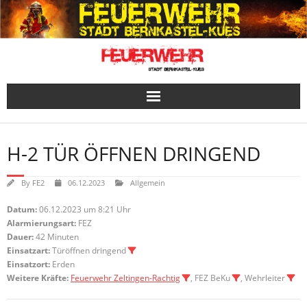
Skip
to
content
H-2 TÜR ÖFFNEN DRINGEND
By
FE2
06.12.2023
Allgemein
Datum:
06.12.2023 um 8:21 Uhr
Alarmierungsart:
FEZ
Dauer:
42 Minuten
Einsatzart:
Türöffnen dringend
Einsatzort:
Erden
Weitere Kräfte:
Feuerwehr Zeltingen-Rachtig
, FEZ BeKu
, Wehrleiter