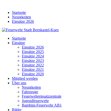
Skip
to
Startseite
content
Neuigkeiten
Einsätze 2026
Startseite
Einsätze
Einsätze 2026
Einsätze 2025
Einsätze 2024
Einsätze 2023
Einsätze 2022
Einsätze 2021
Einsätze 2020
Mitglied werden
Über uns
Neuigkeiten
Fahrzeuge
Feuerwehreinsatzzentrale
Jugendfeuerwehr
Bambini-Feuerwehr AB1
Bilder