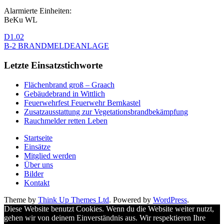
Alarmierte Einheiten:
BeKu WL
D1.02
B-2 BRANDMELDEANLAGE
Letzte Einsatzstichworte
Flächenbrand groß – Graach
Gebäudebrand in Wittlich
Feuerwehrfest Feuerwehr Bernkastel
Zusatzausstattung zur Vegetationsbrandbekämpfung
Rauchmelder retten Leben
Startseite
Einsätze
Mitglied werden
Über uns
Bilder
Kontakt
Theme by
Think Up Themes Ltd
. Powered by
WordPress
.
Diese Website benutzt Cookies. Wenn du die Website weiter nutzt,
gehen wir von deinem Einverständnis aus. Wir respektieren Ihre