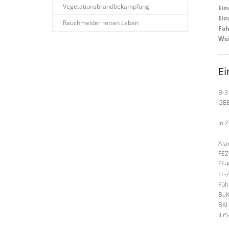
Vegetationsbrandbekämpfung
Ein
Ein
Rauchmelder retten Leben
Fah
Wei
Ei
B-3
GE
in 
Ala
FEZ
FF-
FF-
Füh
BeK
BKI
ILt