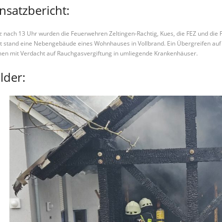
insatzbericht:
z nach 13 Uhr wurden die Feuerwehren Zeltingen-Rachtig, Kues, die FEZ und die 
t stand eine Nebengebäude eines Wohnhauses in Vollbrand. Ein Übergreifen au
en mit Verdacht auf Rauchgasvergiftung in umliegende Krankenhäuser.
lder: