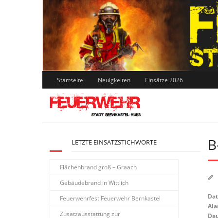
Skip
to
content
Startseite
Neuigkeiten
Einsätze 2026
B
LETZTE EINSATZSTICHWORTE
Flächenbrand groß – Graach
Gebäudebrand in Wittlich
Da
Feuerwehrfest Feuerwehr Bernkastel
Ala
Zusatzausstattung zur
Dau