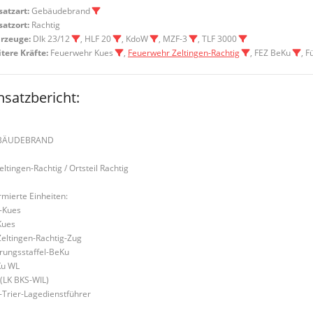
satzart:
Gebäudebrand
satzort:
Rachtig
rzeuge:
Dlk 23/12
, HLF 20
, KdoW
, MZF-3
, TLF 3000
tere Kräfte:
Feuerwehr Kues
,
Feuerwehr Zeltingen-Rachtig
, FEZ BeKu
, 
nsatzbericht:
BÄUDEBRAND
Zeltingen-Rachtig / Ortsteil Rachtig
rmierte Einheiten:
-Kues
Kues
Zeltingen-Rachtig-Zug
rungsstaffel-BeKu
u WL
 (LK BKS-WIL)
S-Trier-Lagedienstführer