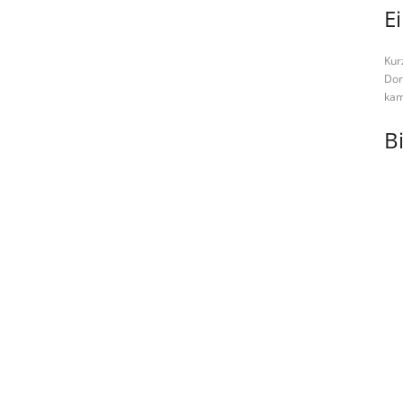
E
Kur
Dor
kam
Bi