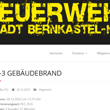
Startseite
Einsätze
Mitglied
-3 GEBÄUDEBRAND
By
FE2
28.12.2023
Allgemein
tum:
28.12.2023 um 13:19 Uhr
rmierungsart:
FEZ, ZUG
er:
3 Stunden 31 Minuten