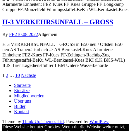
Alarmierte Einheiten: FEZ-Kues FF-Kues-Gruppe FF-Longkamp-
Gruppe FF-Monzelfeld Führungsstaffel-BeKu WL-Bernkastel-Kues
H-3 VERKEHRSUNFALL – GROSS
By
FE2
10.08.2022
Allgemein
H-3 VERKEHRSUNFALL – GROSS in B50 neu / Ortsteil B50
neu AS Traben-Trarbach -> AS Bernkastel-Kues Alarmierte
Einheiten: FEZ-Kues FF-Kues FF-Zeltingen-Rachtig-Zug
Führungsstaffel-BeKu WL-Bernkastel-Kues BKI (LK BKS-WIL)
ILtS-Trier-Lagedienstführer LBM Untere Wasserbehörde
Seitennummerierung
1
2
…
10
Nächste
der
Startseite
Einsätze
Beiträge
Mitglied werden
Über uns
Bilder
Kontakt
Theme by
Think Up Themes Ltd
. Powered by
WordPress
.
Diese Website benutzt Cookies. Wenn du die Website weiter nutzt,