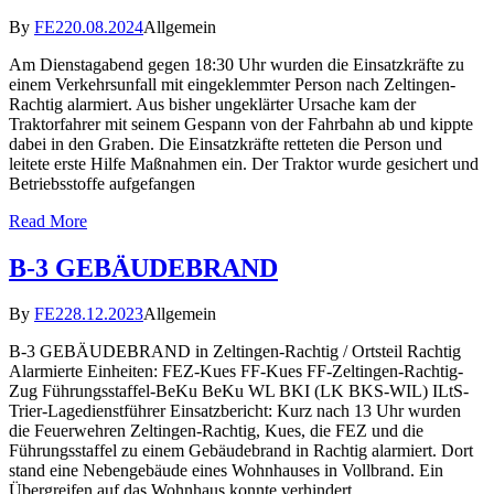
By
FE2
20.08.2024
Allgemein
Am Dienstagabend gegen 18:30 Uhr wurden die Einsatzkräfte zu
einem Verkehrsunfall mit eingeklemmter Person nach Zeltingen-
Rachtig alarmiert. Aus bisher ungeklärter Ursache kam der
Traktorfahrer mit seinem Gespann von der Fahrbahn ab und kippte
dabei in den Graben. Die Einsatzkräfte retteten die Person und
leitete erste Hilfe Maßnahmen ein. Der Traktor wurde gesichert und
Betriebsstoffe aufgefangen
Read More
B-3 GEBÄUDEBRAND
By
FE2
28.12.2023
Allgemein
B-3 GEBÄUDEBRAND in Zeltingen-Rachtig / Ortsteil Rachtig
Alarmierte Einheiten: FEZ-Kues FF-Kues FF-Zeltingen-Rachtig-
Zug Führungsstaffel-BeKu BeKu WL BKI (LK BKS-WIL) ILtS-
Trier-Lagedienstführer Einsatzbericht: Kurz nach 13 Uhr wurden
die Feuerwehren Zeltingen-Rachtig, Kues, die FEZ und die
Führungsstaffel zu einem Gebäudebrand in Rachtig alarmiert. Dort
stand eine Nebengebäude eines Wohnhauses in Vollbrand. Ein
Übergreifen auf das Wohnhaus konnte verhindert