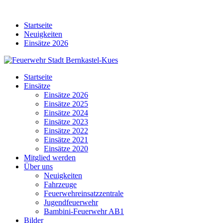
Skip
to
Startseite
content
Neuigkeiten
Einsätze 2026
Startseite
Einsätze
Einsätze 2026
Einsätze 2025
Einsätze 2024
Einsätze 2023
Einsätze 2022
Einsätze 2021
Einsätze 2020
Mitglied werden
Über uns
Neuigkeiten
Fahrzeuge
Feuerwehreinsatzzentrale
Jugendfeuerwehr
Bambini-Feuerwehr AB1
Bilder