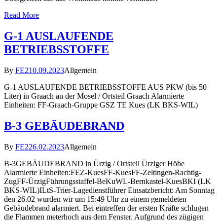
Read More
G-1 AUSLAUFENDE
BETRIEBSSTOFFE
By
FE2
10.09.2023
Allgemein
G-1 AUSLAUFENDE BETRIEBSSTOFFE AUS PKW (bis 50
Liter) in Graach an der Mosel / Ortsteil Graach Alarmierte
Einheiten: FF-Graach-Gruppe GSZ TE Kues (LK BKS-WIL)
B-3 GEBÄUDEBRAND
By
FE2
26.02.2023
Allgemein
B-3GEBÄUDEBRAND in Ürzig / Ortsteil Ürziger Höhe
Alarmierte Einheiten:FEZ-KuesFF-KuesFF-Zeltingen-Rachtig-
ZugFF-ÜrzigFührungsstaffel-BeKuWL-Bernkastel-KuesBKI (LK
BKS-WIL)ILtS-Trier-Lagedienstführer Einsatzbericht: Am Sonntag
den 26.02 wurden wir um 15:49 Uhr zu einem gemeldeten
Gebäudebrand alarmiert. Bei eintreffen der ersten Kräfte schlugen
die Flammen meterhoch aus dem Fenster. Aufgrund des zügigen