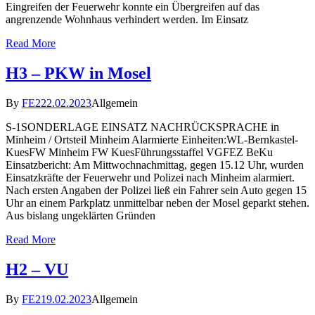
Eingreifen der Feuerwehr konnte ein Übergreifen auf das
angrenzende Wohnhaus verhindert werden. Im Einsatz
Read More
H3 – PKW in Mosel
By
FE2
22.02.2023
Allgemein
S-1SONDERLAGE EINSATZ NACHRÜCKSPRACHE in
Minheim / Ortsteil Minheim Alarmierte Einheiten:WL-Bernkastel-
KuesFW Minheim FW KuesFührungsstaffel VGFEZ BeKu
Einsatzbericht: Am Mittwochnachmittag, gegen 15.12 Uhr, wurden
Einsatzkräfte der Feuerwehr und Polizei nach Minheim alarmiert.
Nach ersten Angaben der Polizei ließ ein Fahrer sein Auto gegen 15
Uhr an einem Parkplatz unmittelbar neben der Mosel geparkt stehen.
Aus bislang ungeklärten Gründen
Read More
H2 – VU
By
FE2
19.02.2023
Allgemein