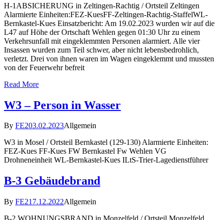
H-1ABSICHERUNG in Zeltingen-Rachtig / Ortsteil Zeltingen
Alarmierte Einheiten:FEZ-KuesFF-Zeltingen-Rachtig-StaffelWL-
Bernkastel-Kues Einsatzbericht: Am 19.02.2023 wurden wir auf die
L47 auf Höhe der Ortschaft Wehlen gegen 01:30 Uhr zu einem
Verkehrsunfall mit eingeklemmten Personen alarmiert. Alle vier
Insassen wurden zum Teil schwer, aber nicht lebensbedrohlich,
verletzt. Drei von ihnen waren im Wagen eingeklemmt und mussten
von der Feuerwehr befreit
Read More
W3 – Person in Wasser
By
FE2
03.02.2023
Allgemein
W3 in Mosel / Ortsteil Bernkastel (129-130) Alarmierte Einheiten:
FEZ-Kues FF-Kues FW Bernkastel Fw Wehlen VG
Drohneneinheit WL-Bernkastel-Kues ILtS-Trier-Lagedienstführer
B-3 Gebäudebrand
By
FE2
17.12.2022
Allgemein
B-2 WOHNUNGSBRAND in Monzelfeld / Ortsteil Monzelfeld