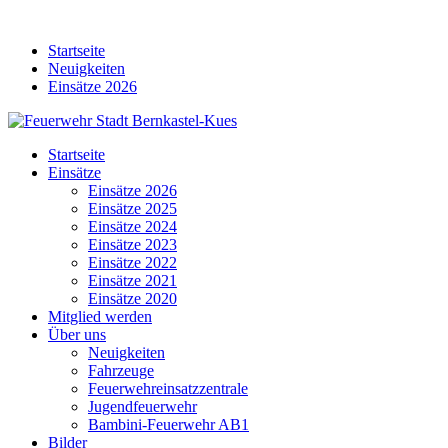
Skip
to
Startseite
content
Neuigkeiten
Einsätze 2026
Startseite
Einsätze
Einsätze 2026
Einsätze 2025
Einsätze 2024
Einsätze 2023
Einsätze 2022
Einsätze 2021
Einsätze 2020
Mitglied werden
Über uns
Neuigkeiten
Fahrzeuge
Feuerwehreinsatzzentrale
Jugendfeuerwehr
Bambini-Feuerwehr AB1
Bilder