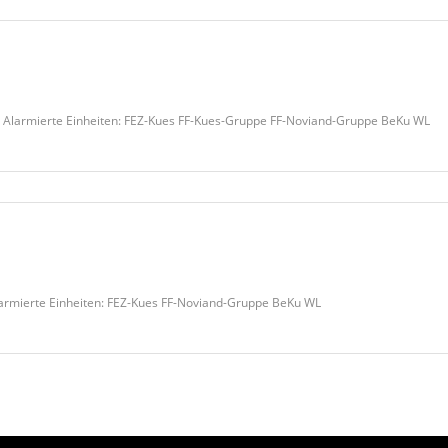
 Alarmierte Einheiten: FEZ-Kues FF-Kues-Gruppe FF-Noviand-Gruppe BeKu WL
larmierte Einheiten: FEZ-Kues FF-Noviand-Gruppe BeKu WL