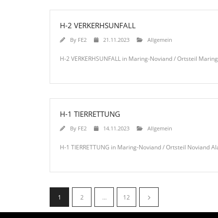
H-2 VERKERHSUNFALL
By
FE2
21.11.2023
Allgemein
H-2 VERKERHSUNFALL in Maring-Noviand / Ortsteil Maring
H-1 TIERRETTUNG
By
FE2
14.11.2023
Allgemein
H-1 TIERRETTUNG in Maring-Noviand / Ortsteil Noviand A
1
2
…
12