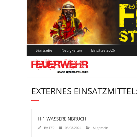
Skip
to
content
Startseite
Neuigkeiten
Einsätze 2026
EXTERNES EINSATZMITTEL
H-1 WASSEREINBRUCH
By
FE2
05.08.2024
Allgemein