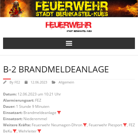
Skip
to
content
B-2 BRANDMELDEANLAGE
By
FE2
12.06.2023
Allgemein
Datum:
12.06.2023 um 10:21 Uhr
Alarmierungsart:
FEZ
Dauer:
1 Stunde 9 Minuten
Einsatzart:
Brandmeldeanlage
Einsatzort:
Niederemmel
Weitere Kräfte:
Feuerwehr Neumagen-Dhron
, Feuerwehr Piesport
, FEZ
BeKu
, Wehrleiter