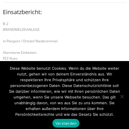
Einsatzbericht:
B-2
BRANDMELDEANLAGE
in Piesport / Ortsteil Niederemmel
Alarmierte Einheiten:
FEZ-Kues
FF-Neumagen-Dhron-Gruppe
Diese Website benutzt Cookies. Wenn du die Website weiter
FF-Piesport-Gruppe
nutzt, gehen wir von deinem Einverständnis aus. Wir
WL-Bernkastel-Kues
respektieren Ihre Privatsphäre und schützen Ihre
personenbezogenen Daten. Diese Datenschutzrichtlinie soll
B-2 RAUCHWARNMELDER
H-1 ABSICHERUNG
Sie darüber informieren, wie wir mit Ihren persönlichen Daten
umgehen, wenn Sie unsere Webseite besuchen. Das gilt
unabhängig davon, von wo aus Sie zu uns kommen. Sie
erhalten außerdem Informationen über Ihre
Startseite
Einsätze
Mitglied werden
Über uns
Bilder
Persönlichkeitsrechte und wie das Gesetz Sie schützt.
Kontakt
Verstanden
Theme by
Think Up Themes Ltd
. Powered by
WordPress
.