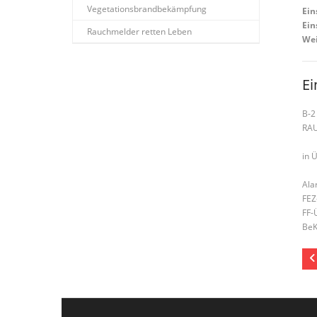
Vegetationsbrandbekämpfung
Ein
Ein
Rauchmelder retten Leben
Wei
Ei
B-2
RA
in Ü
Ala
FEZ
FF-
BeK