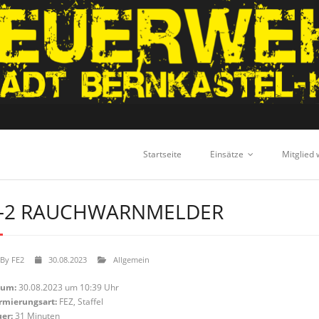
Startseite
Einsätze
Mitglied
-2 RAUCHWARNMELDER
By
FE2
30.08.2023
Allgemein
tum:
30.08.2023 um 10:39 Uhr
rmierungsart:
FEZ, Staffel
er:
31 Minuten