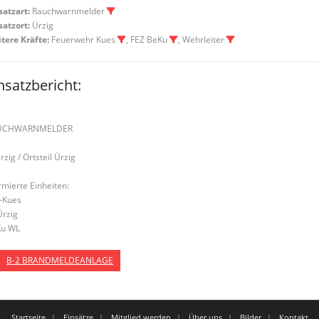
satzart:
Rauchwarnmelder
satzort:
Ürzig
tere Kräfte:
Feuerwehr Kues
, FEZ BeKu
, Wehrleiter
nsatzbericht:
UCHWARNMELDER
rzig / Ortsteil Ürzig
rmierte Einheiten:
-Kues
Ürzig
u WL
B-2 BRANDMELDEANLAGE
Startseite
Einsätze
Mitglied werden
Über uns
Bilder
Kontakt