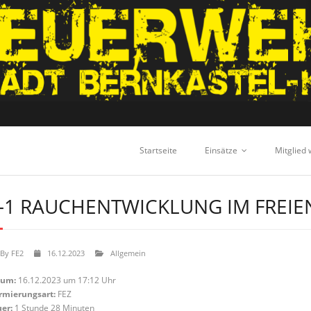
Startseite
Einsätze
Mitglied
-1 RAUCHENTWICKLUNG IM FREIE
By
FE2
16.12.2023
Allgemein
tum:
16.12.2023 um 17:12 Uhr
rmierungsart:
FEZ
er:
1 Stunde 28 Minuten