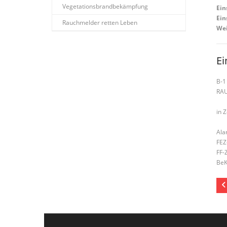
Vegetationsbrandbekämpfung
Ein
Ein
Rauchmelder retten Leben
Wei
Ei
B-1
RA
in 
Ala
FEZ
FF-
BeK