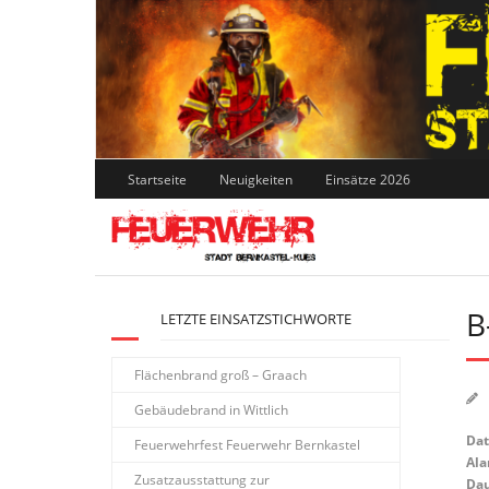
Skip
to
content
Startseite
Neuigkeiten
Einsätze 2026
B
LETZTE EINSATZSTICHWORTE
Flächenbrand groß – Graach
Gebäudebrand in Wittlich
Da
Feuerwehrfest Feuerwehr Bernkastel
Ala
Zusatzausstattung zur
Dau