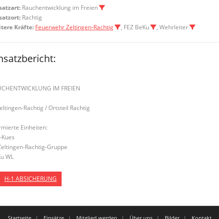
satzart:
Rauchentwicklung im Freien
satzort:
Rachtig
tere Kräfte:
Feuerwehr Zeltingen-Rachtig
, FEZ BeKu
, Wehrleiter
nsatzbericht:
UCHENTWICKLUNG IM FREIEN
Zeltingen-Rachtig / Ortsteil Rachtig
rmierte Einheiten:
-Kues
Zeltingen-Rachtig-Gruppe
u WL
H-1 ABSICHERUNG
Startseite
Einsätze
Mitglied werden
Über uns
Bilder
Kontakt