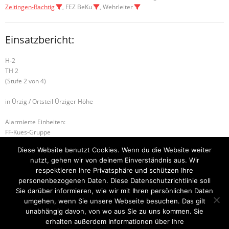
Zeltingen-Rachtig
, FEZ BeKu
, Wehrleiter
Einsatzbericht:
H-2
TH 2
(Stufe 2 von 4)
in Ürzig / Ortsteil Ürziger Höhe
Alarmierte Einheiten:
FF-Kues-Gruppe
FF-Zeltingen-Rachtig-Gruppe
Diese Website benutzt Cookies. Wenn du die Website weiter
FF-Ürzig
nutzt, gehen wir von deinem Einverständnis aus. Wir
BeKu WL
respektieren Ihre Privatsphäre und schützen Ihre
personenbezogenen Daten. Diese Datenschutzrichtlinie soll
H-1 ABSICHERUNG
S-1 SONDERLAGE
Sie darüber informieren, wie wir mit Ihren persönlichen Daten
umgehen, wenn Sie unsere Webseite besuchen. Das gilt
unabhängig davon, von wo aus Sie zu uns kommen. Sie
erhalten außerdem Informationen über Ihre
Startseite
Einsätze
Mitglied werden
Über uns
Bilder