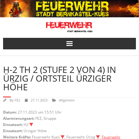
Skip
to
content
H-2 TH 2 (STUFE 2 VON 4) IN
ÜRZIG / ORTSTEIL ÜRZIGER
HÖHE
By
FE2
27.11.2023
Allgemein
Datum:
27.11.2023 um 15:51 Uhr
Alarmierungsart:
FEZ, Gruppe
Einsatzart:
H2
Einsatzort:
Ürziger Höhe
Weitere Kräfte:
Feuerwehr Kues
, Feuerwehr Ürzig
,
Feuerwehr