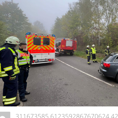
311673585 6123592867670624 4