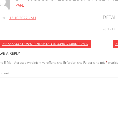
PAFE
DETAIL
um:
13.10.2022 - VU
Uploade
311566844 6123592927670618 3340449437748073989 N
3
AVE A REPLY
ne E-Mail-Adresse wird nicht veröffentlicht.
Erforderliche Felder sind mit
*
markie
mment