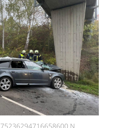
275236294716658600 N