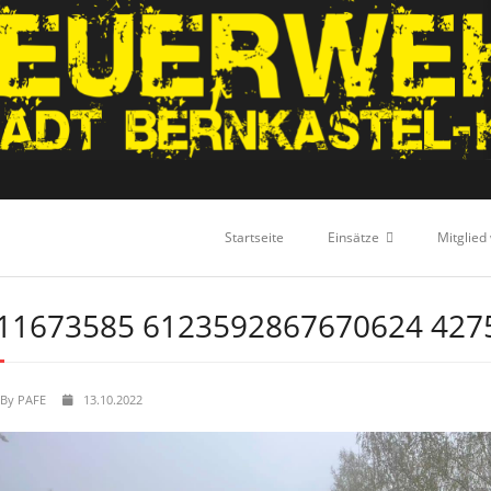
Startseite
Einsätze
Mitglied
11673585 6123592867670624 427
By
PAFE
13.10.2022