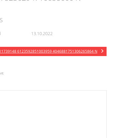
S
d
13.10.2022
11739148 6123592851003959 4046881751306265864 N
rt