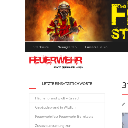
Skip
to
content
Startseite
Neuigkeiten
Einsätze 2026
3
LETZTE EINSATZSTICHWORTE
Flächenbrand groß – Graach
Gebäudebrand in Wittlich
Feuerwehrfest Feuerwehr Bernkastel
Zusatzausstattung zur