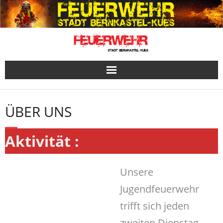
Skip
to
content
ÜBER UNS
Aktivität :
Unsere
Jugendfeuerwehr
trifft sich jeden
zweiten Dienstag