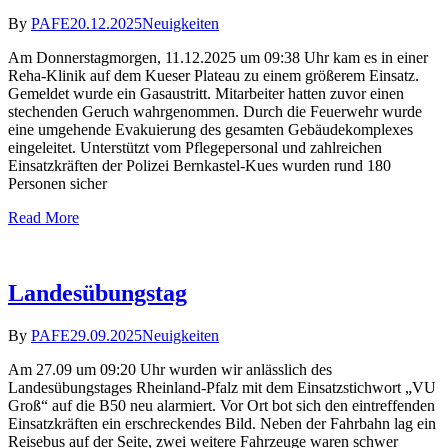
By
PAFE
20.12.2025
Neuigkeiten
Am Donnerstagmorgen, 11.12.2025 um 09:38 Uhr kam es in einer
Reha-Klinik auf dem Kueser Plateau zu einem größerem Einsatz.
Gemeldet wurde ein Gasaustritt. Mitarbeiter hatten zuvor einen
stechenden Geruch wahrgenommen. Durch die Feuerwehr wurde
eine umgehende Evakuierung des gesamten Gebäudekomplexes
eingeleitet. Unterstützt vom Pflegepersonal und zahlreichen
Einsatzkräften der Polizei Bernkastel-Kues wurden rund 180
Personen sicher
Read More
Landesübungstag
By
PAFE
29.09.2025
Neuigkeiten
Am 27.09 um 09:20 Uhr wurden wir anlässlich des
Landesübungstages Rheinland-Pfalz mit dem Einsatzstichwort „VU
Groß“ auf die B50 neu alarmiert. Vor Ort bot sich den eintreffenden
Einsatzkräften ein erschreckendes Bild. Neben der Fahrbahn lag ein
Reisebus auf der Seite, zwei weitere Fahrzeuge waren schwer