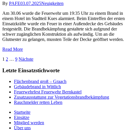
By
PAFE
03.07.2025
Neuigkeiten
Am 30.06 wurde die Feuerwehr um 19:35 Uhr zu einem Brand in
einem Hotel im Stadtteil Kues alarmiert. Beim Eintreffen der ersten
Einsatzkräfte wurde ein Feuer in einer Außendecke des Gebäudes
festgestellt. Die Brandbekämpfung gestaltete sich aufgrund der
schwer zugänglichen Konstruktion als aufwändig. Um an die
Glutnester zu gelangen, mussten Teile der Decke geöffnet werden.
Read More
Seitennummerierung
1
2
…
9
Nächste
der
Letzte Einsatzstichworte
Beiträge
Flächenbrand groß – Graach
Gebäudebrand in Wittlich
Feuerwehrfest Feuerwehr Bernkastel
Zusatzausstattung zur Vegetationsbrandbekämpfung
Rauchmelder retten Leben
Startseite
Einsätze
Mitglied werden
Über uns