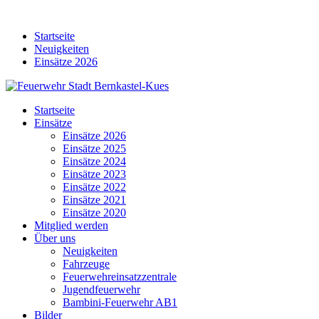
Skip
to
Startseite
content
Neuigkeiten
Einsätze 2026
Startseite
Einsätze
Einsätze 2026
Einsätze 2025
Einsätze 2024
Einsätze 2023
Einsätze 2022
Einsätze 2021
Einsätze 2020
Mitglied werden
Über uns
Neuigkeiten
Fahrzeuge
Feuerwehreinsatzzentrale
Jugendfeuerwehr
Bambini-Feuerwehr AB1
Bilder