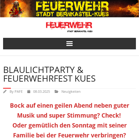
Skip
to
content
BLAULICHTPARTY &
FEUERWEHRFEST KUES
By
PAFE
08.03.2025
Neuigkeiten
Bock auf einen geilen Abend neben guter
Musik und super Stimmung? Check!
Oder gemütlich den Sonntag mit seiner
Familie bei der Feuerwehr verbringen?