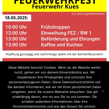
Diese Website benutzt Cookies. Wenn du die Website weiter
nutzt, gehen wir von deinem Einverständnis aus. Wir
Post Views:
0
respektieren Ihre Privatsphäre und schützen Ihre
personenbezogenen Daten. Diese Datenschutzrichtlinie soll
Einsatzstatistik 2024
FEZ-Seminar
Sie darüber informieren, wie wir mit Ihren persönlichen Daten
umgehen, wenn Sie unsere Webseite besuchen. Das gilt
unabhängig davon, von wo aus Sie zu uns kommen. Sie
erhalten außerdem Informationen über Ihre
Startseite
Einsätze
Mitglied werden
Über uns
Bilder
Persönlichkeitsrechte und wie das Gesetz Sie schützt.
Kontakt