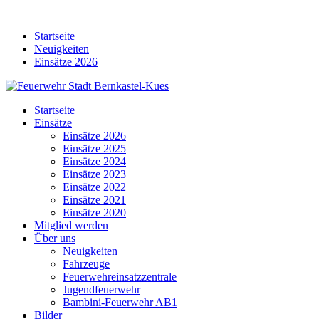
Skip
to
Startseite
content
Neuigkeiten
Einsätze 2026
Startseite
Einsätze
Einsätze 2026
Einsätze 2025
Einsätze 2024
Einsätze 2023
Einsätze 2022
Einsätze 2021
Einsätze 2020
Mitglied werden
Über uns
Neuigkeiten
Fahrzeuge
Feuerwehreinsatzzentrale
Jugendfeuerwehr
Bambini-Feuerwehr AB1
Bilder