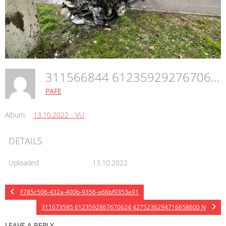
311566844 6123592927670618 3340449437748073989 N
PAFE
Album:
13.10.2022 - VU
DETAILS
Uploaded
13.10.2022
F785c506-432a-400b-9356-a66bf9353e91
311673585 6123592867670624 4275236294716658600 N
LEAVE A REPLY