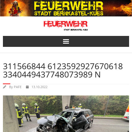
Skip
to
content
311566844 6123592927670618
3340449437748073989 N
By
PAFE
13.10.2022