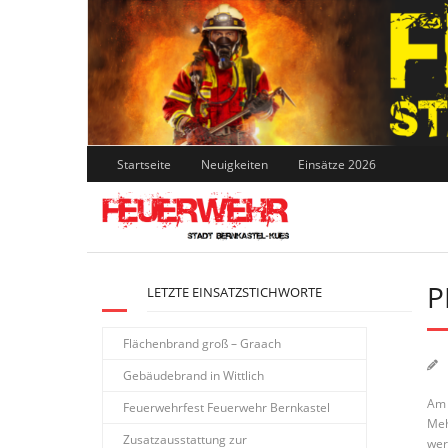
Skip
to
content
Startseite
Neuigkeiten
Einsätze 2026
P
LETZTE EINSATZSTICHWORTE
Flächenbrand groß – Graach
Gebäudebrand in Wittlich
Am 
Feuerwehrfest Feuerwehr Bernkastel
Meh
Zusatzausstattung zur
wer