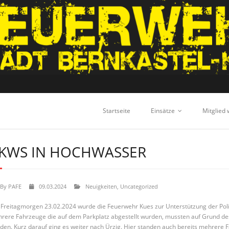
Startseite
Einsätze
Mitglied
KWS IN HOCHWASSER
By
PAFE
09.03.2024
Neuigkeiten
,
Uncategorized
Freitagmorgen 23.02.2024 wurde die Feuerwehr Kues zur Unterstützung der Poliz
rere Fahrzeuge die auf dem Parkplatz abgestellt wurden, mussten auf Grund des
den. Kurz darauf ging es weiter nach Ürzig. Hier standen auch bereits mehrere F