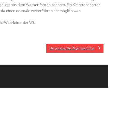
hrzeuge aus dem Wasser fahren konnten. Ein Kleintransporter
da einen normale weiterfahrt nicht möglich war.
de Wehrleiter der VG.
Umgestürzte Zugmaschine