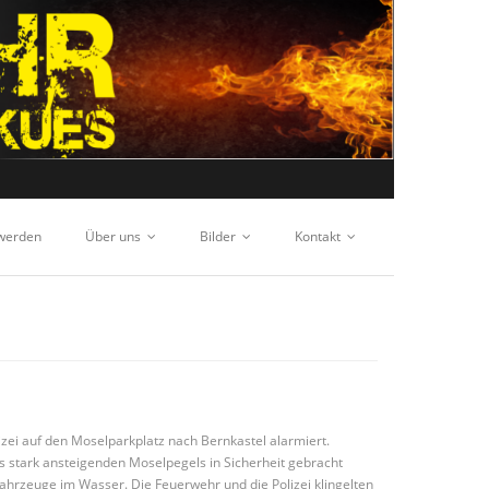
 werden
Über uns
Bilder
Kontakt
ei auf den Moselparkplatz nach Bernkastel alarmiert.
 stark ansteigenden Moselpegels in Sicherheit gebracht
ahrzeuge im Wasser. Die Feuerwehr und die Polizei klingelten