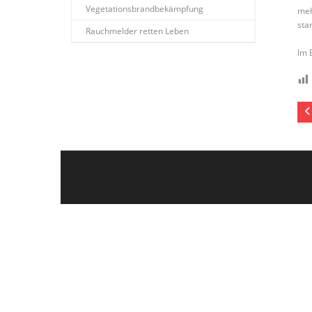
Vegetationsbrandbekämpfung
meh
sta
Rauchmelder retten Leben
Im 