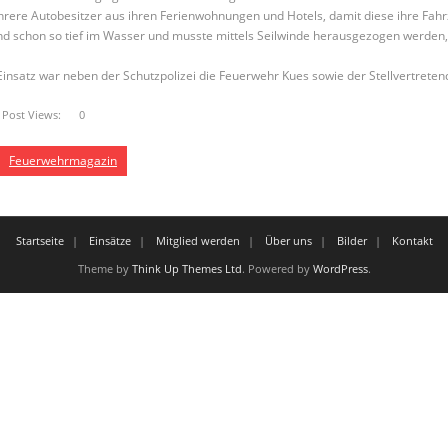
rere Autobesitzer aus ihren Ferienwohnungen und
Hotels, damit diese ihre Fa
nd schon so tief im Wasser und musste mittels Seilwinde herausgezogen werden, 
Einsatz war neben der Schutzpolizei die Feuerwehr Kues sowie der Stellvertreten
Post Views:
0
Feuerwehrmagazin
Startseite
Einsätze
Mitglied werden
Über uns
Bilder
Kontakt
Theme by
Think Up Themes Ltd
. Powered by
WordPress
.