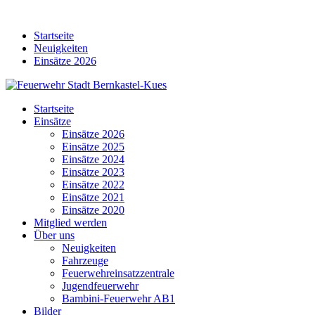
Skip
to
Startseite
content
Neuigkeiten
Einsätze 2026
Startseite
Einsätze
Einsätze 2026
Einsätze 2025
Einsätze 2024
Einsätze 2023
Einsätze 2022
Einsätze 2021
Einsätze 2020
Mitglied werden
Über uns
Neuigkeiten
Fahrzeuge
Feuerwehreinsatzzentrale
Jugendfeuerwehr
Bambini-Feuerwehr AB1
Bilder