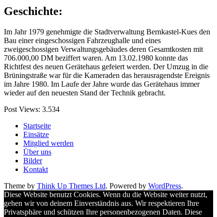
Geschichte:
Im Jahr 1979 genehmigte die Stadtverwaltung Bernkastel-Kues den
Bau einer eingeschossigen Fahrzeughalle und eines
zweigeschossigen Verwaltungsgebäudes deren Gesamtkosten mit
706.000,00 DM beziffert waren. Am 13.02.1980 konnte das
Richtfest des neuen Gerätehaus gefeiert werden. Der Umzug in die
Brüningstraße war für die Kameraden das herausragendste Ereignis
im Jahre 1980. Im Laufe der Jahre wurde das Gerätehaus immer
wieder auf den neuesten Stand der Technik gebracht.
Post Views:
3.534
Startseite
Einsätze
Mitglied werden
Über uns
Bilder
Kontakt
Theme by
Think Up Themes Ltd
. Powered by
WordPress
.
Diese Website benutzt Cookies. Wenn du die Website weiter nutzt,
gehen wir von deinem Einverständnis aus. Wir respektieren Ihre
Privatsphäre und schützen Ihre personenbezogenen Daten. Diese