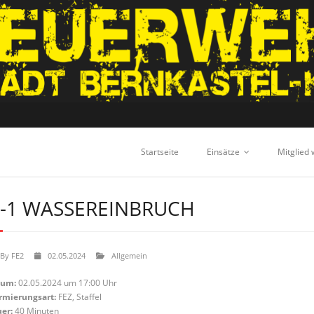
Startseite
Einsätze
Mitglied
-1 WASSEREINBRUCH
By
FE2
02.05.2024
Allgemein
tum:
02.05.2024 um 17:00 Uhr
rmierungsart:
FEZ, Staffel
er:
40 Minuten