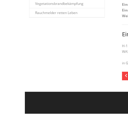
Vegetationsbrandbekämpfung
Ein
Ein
Rauchmelder retten Leben
Wei
Ei
H-1
WA
in 