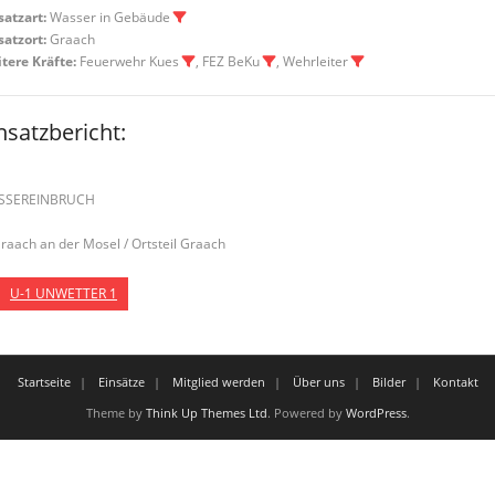
satzart:
Wasser in Gebäude
satzort:
Graach
tere Kräfte:
Feuerwehr Kues
, FEZ BeKu
, Wehrleiter
nsatzbericht:
SSEREINBRUCH
Graach an der Mosel / Ortsteil Graach
U-1 UNWETTER 1
Startseite
Einsätze
Mitglied werden
Über uns
Bilder
Kontakt
Theme by
Think Up Themes Ltd
. Powered by
WordPress
.