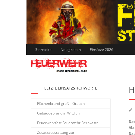
Skip
to
content
Startseite
Neuigkeiten
Einsätze 2026
H
LETZTE EINSATZSTICHWORTE
Flächenbrand groß – Graach
Gebäudebrand in Wittlich
Da
Feuerwehrfest Feuerwehr Bernkastel
Ala
Zusatzausstattung zur
Dau