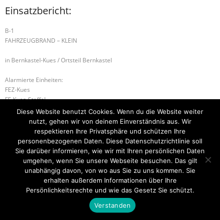
Einsatzbericht:
B-1
FAHRZEUGBRAND – KLEIN
in Bernkastel-Kues / Ortsteil Bernkastel
Alarmierte Einheiten:
FEZ-Kues
FF-Kues-Staffel
FF-Bernkastel-Gruppe
Diese Website benutzt Cookies. Wenn du die Website weiter
BeKu WL
nutzt, gehen wir von deinem Einverständnis aus. Wir
respektieren Ihre Privatsphäre und schützen Ihre
H-1 WASSEREINBRUCH
B-3 INDUSTRIEBRAND
personenbezogenen Daten. Diese Datenschutzrichtlinie soll
Sie darüber informieren, wie wir mit Ihren persönlichen Daten
umgehen, wenn Sie unsere Webseite besuchen. Das gilt
unabhängig davon, von wo aus Sie zu uns kommen. Sie
erhalten außerdem Informationen über Ihre
Startseite
Einsätze
Mitglied werden
Über uns
Bilder
Kontakt
Persönlichkeitsrechte und wie das Gesetz Sie schützt.
Theme by
Think Up Themes Ltd
. Powered by
WordPress
.
Verstanden