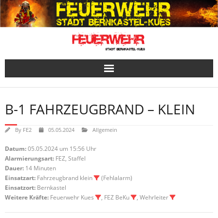
Skip
to
content
B-1 FAHRZEUGBRAND – KLEIN
By
FE2
05.05.2024
Allgemein
Datum:
05.05.2024 um 15:56 Uhr
Alarmierungsart:
FEZ, Staffel
Dauer:
14 Minuten
Einsatzart:
Fahrzeugbrand klein
(Fehlalarm)
Einsatzort:
Bernkastel
Weitere Kräfte:
Feuerwehr Kues
, FEZ BeKu
, Wehrleiter