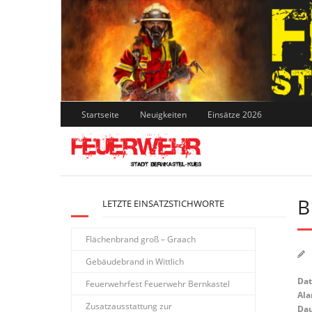
Skip
to
content
Startseite
Neuigkeiten
Einsätze 2026
B
LETZTE EINSATZSTICHWORTE
Flächenbrand groß – Graach
Gebäudebrand in Wittlich
Da
Feuerwehrfest Feuerwehr Bernkastel
Ala
Zusatzausstattung zur
Dau