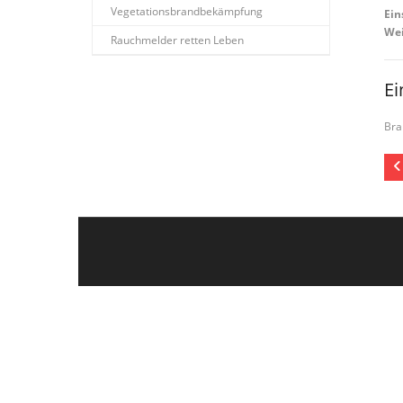
Vegetationsbrandbekämpfung
Ein
Wei
Rauchmelder retten Leben
Ei
Bra