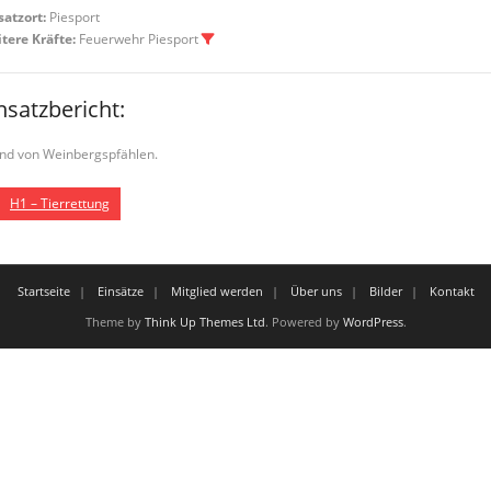
satzort:
Piesport
tere Kräfte:
Feuerwehr Piesport
nsatzbericht:
nd von Weinbergspfählen.
H1 – Tierrettung
Startseite
Einsätze
Mitglied werden
Über uns
Bilder
Kontakt
Theme by
Think Up Themes Ltd
. Powered by
WordPress
.