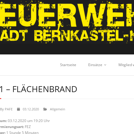
Startseite
Einsätze
Mitglied
1 – FLÄCHENBRAND
By
PAFE
03.12.2020
Allgemein
tum:
03.12.2020 um 19:20 Uhr
rmierungsart:
FEZ
er:
1 Stunde 5 Minuten