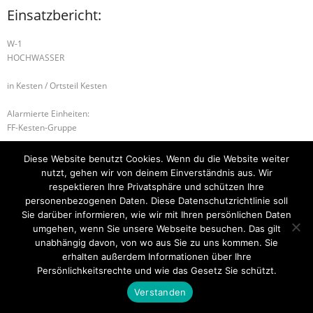
Einsatzbericht:
W-1
HOCHWASSER
in Kesten / Ortsteil Kesten
Alarmierte Einheiten:
FF-Kesten-Gruppe
S-1 SONDERLAGE
S-1 SONDERLAGE
Diese Website benutzt Cookies. Wenn du die Website weiter
nutzt, gehen wir von deinem Einverständnis aus. Wir
respektieren Ihre Privatsphäre und schützen Ihre
personenbezogenen Daten. Diese Datenschutzrichtlinie soll
Sie darüber informieren, wie wir mit Ihren persönlichen Daten
Startseite
Einsätze
Mitglied werden
Über uns
Bilder
Kontakt
umgehen, wenn Sie unsere Webseite besuchen. Das gilt
unabhängig davon, von wo aus Sie zu uns kommen. Sie
Theme by
Think Up Themes Ltd
. Powered by
WordPress
.
erhalten außerdem Informationen über Ihre
Persönlichkeitsrechte und wie das Gesetz Sie schützt.
Verstanden