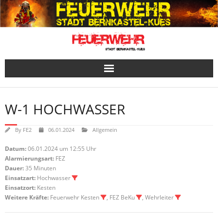
Skip
to
content
W-1 HOCHWASSER
By
FE2
06.01.2024
Allgemein
Datum:
06.01.2024 um 12:55 Uhr
Alarmierungsart:
FEZ
Dauer:
35 Minuten
Einsatzart:
Hochwasser
Einsatzort:
Kesten
Weitere Kräfte:
Feuerwehr Kesten
, FEZ BeKu
, Wehrleiter