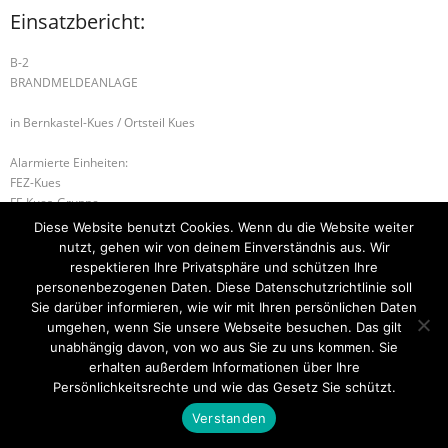
Einsatzbericht:
B-2
BRANDMELDEANLAGE
in Bernkastel-Kues / Ortsteil Kues
Alarmierte Einheiten:
FEZ-Kues
FF-Kues-Gruppe
BeKu WL
Diese Website benutzt Cookies. Wenn du die Website weiter
nutzt, gehen wir von deinem Einverständnis aus. Wir
B-2 BRANDMELDEANLAGE
D1.02
respektieren Ihre Privatsphäre und schützen Ihre
personenbezogenen Daten. Diese Datenschutzrichtlinie soll
Sie darüber informieren, wie wir mit Ihren persönlichen Daten
umgehen, wenn Sie unsere Webseite besuchen. Das gilt
unabhängig davon, von wo aus Sie zu uns kommen. Sie
Startseite
Einsätze
Mitglied werden
Über uns
Bilder
Kontakt
erhalten außerdem Informationen über Ihre
Persönlichkeitsrechte und wie das Gesetz Sie schützt.
Theme by
Think Up Themes Ltd
. Powered by
WordPress
.
Verstanden