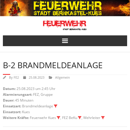
Skip
to
content
B-2 BRANDMELDEANLAGE
By
FE2
25.08.2023
Allgemein
Datum:
25.08.2023 um 2:45 Uhr
Alarmierungsart:
FEZ, Gruppe
Dauer:
45 Minuten
Einsatzart:
Brandmeldeanlage
Einsatzort:
Kues
Weitere Kräfte:
Feuerwehr Kues
, FEZ BeKu
, Wehrleiter