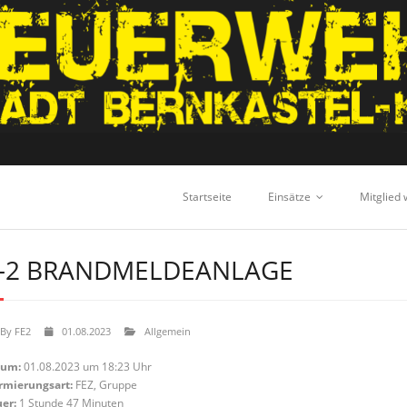
Startseite
Einsätze
Mitglied
-2 BRANDMELDEANLAGE
By
FE2
01.08.2023
Allgemein
tum:
01.08.2023 um 18:23 Uhr
rmierungsart:
FEZ, Gruppe
er:
1 Stunde 47 Minuten