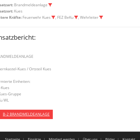
satzart:
Brandmeldeanlage
satzort:
Kues
tere Kräfte:
Feuerwehr Kues
, FEZ BeKu
, Wehrleiter
nsatzbericht:
ANDMELDEANLAGE
Bernkastel-Kues / Ortsteil Kues
rmierte Einheiten:
-Kues
Kues-Gruppe
u WL
B-2 BRANDMELDEANLAGE
Startseite
Einsätze
Mitglied werden
Über uns
Bilder
Kontakt