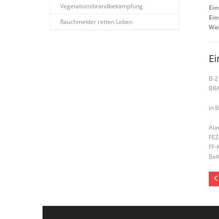
Vegetationsbrandbekämpfung
Ein
Ein
Rauchmelder retten Leben
Wei
Ei
B-2
BR
in 
Ala
FEZ
FF-
BeK