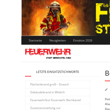
Skip
to
content
Startseite
Neuigkeiten
Einsätze 2026
B
LETZTE EINSATZSTICHWORTE
Flächenbrand groß – Graach
Gebäudebrand in Wittlich
Da
Feuerwehrfest Feuerwehr Bernkastel
Ala
Zusatzausstattung zur
Dau